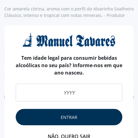
Cor amarela citrina, aroma com o perfil do Alvarinho Soalheiro
Clássico, intenso e tropical com notas minerais. - Produtor
11,
95€
TAXA LEGAL EM VIGOR INCLUÍDO.
despesas de envio calculadas na finalização da compra
valor de conversão meramente indicativo, sendo a transação da encomenda, efetuada
Tem idade legal para consumir bebidas
em euros (€).
alcoólicas no seu país? Informe-nos em que
ano nasceu.
ADICIONAR
ENTRAR
NÃO, QUERO SAIR