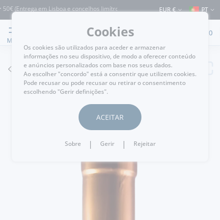
 (Entrega em Lisboa e concelhos limítrofes) ⚠️ Envios para Portugal e para o rest
EUR €
PT
Cookies
0
MENU
Os cookies são utilizados para aceder e armazenar
informações no seu dispositivo, de modo a oferecer conteúdo
e anúncios personalizados com base nos seus dados.
VOLTAR
Ao escolher "concordo" está a consentir que utilizem cookies.
Pode recusar ou pode recusar ou retirar o consentimento
escolhendo "Gerir definições".
ACEITAR
|
|
Sobre
Gerir
Rejeitar