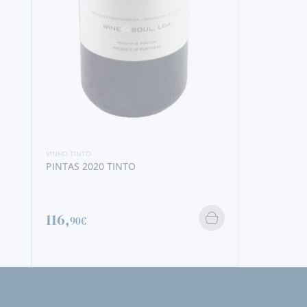
VINHO TINTO
QUINTA DA
TINTO
VINHO TINTO
PINTAS 2020 TINTO
8,
90€
116,
90€