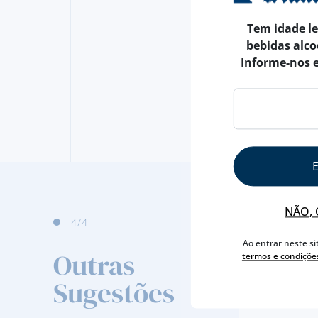
Tem idade l
bebidas alco
Informe-nos 
NÃO, 
4
/4
Ao entrar neste si
Outras
termos e condiçõe
Sugestões