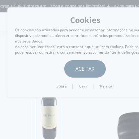
50€ (Entrega em Lisboa e concelhos limítrofes) ⚠️ Envios para Portugal 
Cookies
MENU
Os cookies são utilizados para aceder e armazenar informações no se
dispositivo, de modo a oferecer conteúdo e anúncios personalizados 
nos seus dados.
Ao escolher "concordo" está a consentir que utilizem cookies. Pode r
pode recusar ou retirar o consentimento escolhendo "Gerir definições
VOLTAR
ACEITAR
|
|
Sobre
Gerir
Rejeitar