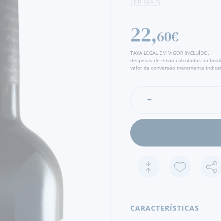
LER MAIS
carácter. No aroma, junta 
um toque de especiaria fin
texturas densas e uma fres
22,
60€
Um Douro sério, elegante e
TAXA LEGAL EM VIGOR INCLUÍDO.
despesas de envio calculadas na fina
velhas, ideal para quem pr
valor de conversão meramente indicat
CARACTERÍSTICAS