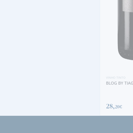
VINHO TINTO
QUINTA DA ALORNA RESERVA 2022
TINTO
8,
90€
VINHO TINTO
BLOG BY TIA
28,
20€