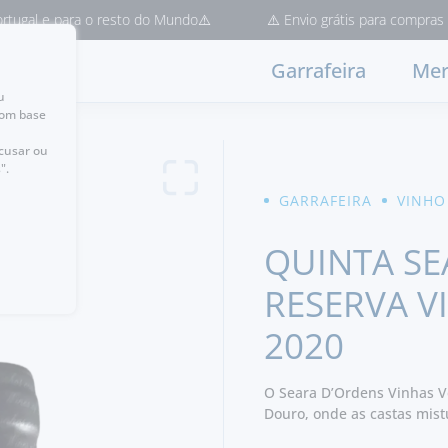
e para o resto do Mundo⚠️
⚠️ Envio grátis para compras > 50€ (
Garrafeira
Mer
u
com base
ecusar ou
".
GARRAFEIRA
VINHO
QUINTA SE
RESERVA V
2020
O Seara D’Ordens Vinhas Ve
Douro, onde as castas mist
gerações. O resultado é um