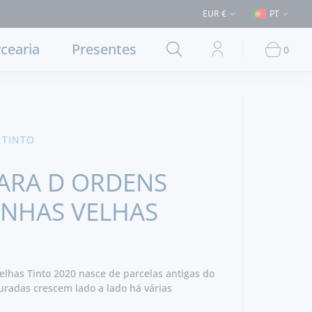
Entrega em Lisboa e concelhos limítrofes) ⚠️ Envios para Portugal e par
EUR €
PT
cearia
Presentes
0
 TINTO
ARA D ORDENS
INHAS VELHAS
lhas Tinto 2020 nasce de parcelas antigas do
uradas crescem lado a lado há várias
 vinho profundo, envolvente e cheio de