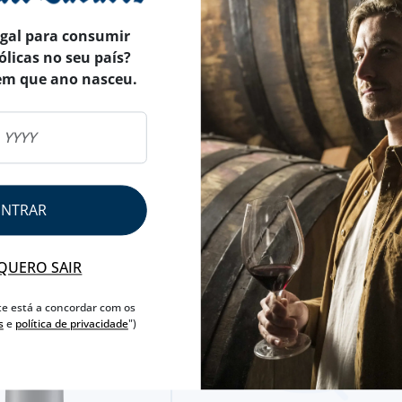
egal para consumir
ólicas no seu país?
em que ano nasceu.
ENTRAR
QUERO SAIR
te está a concordar com os
s
e
política de privacidade
")