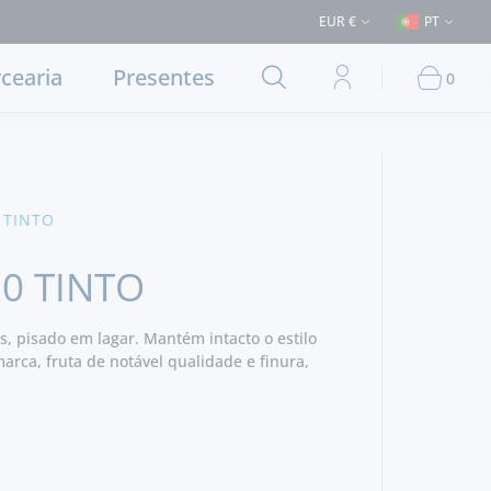
(Entrega em Lisboa e concelhos limítrofes) ⚠️ Envios para Portugal e p
EUR €
PT
cearia
Presentes
0
 TINTO
20 TINTO
s, pisado em lagar. Mantém intacto o estilo
arca, fruta de notável qualidade e finura,
ogumelos, esteva e flores do campo.
tura sedosa que envolve taninos sólidos,
 e potência com grande poder de sedução.
 tempo para crescer. - Vinho Grandes