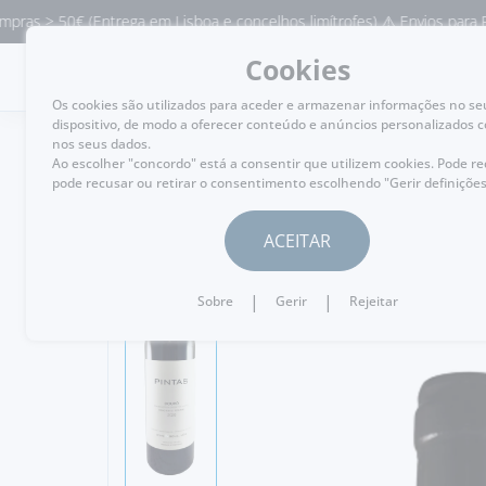
 50€ (Entrega em Lisboa e concelhos limítrofes) ⚠️ Envios para Portuga
Cookies
MENU
Os cookies são utilizados para aceder e armazenar informações no se
dispositivo, de modo a oferecer conteúdo e anúncios personalizados 
nos seus dados.
Ao escolher "concordo" está a consentir que utilizem cookies. Pode r
pode recusar ou retirar o consentimento escolhendo "Gerir definições
VOLTAR
ACEITAR
|
|
Sobre
Gerir
Rejeitar