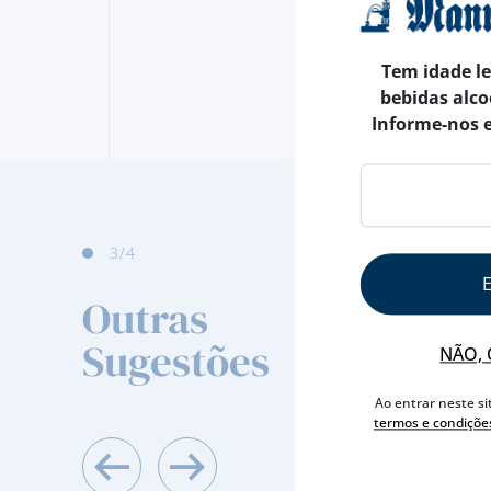
Tem idade l
bebidas alco
Informe-nos 
4
/4
Outras
Sugestões
NÃO, 
Ao entrar neste si
termos e condiçõe