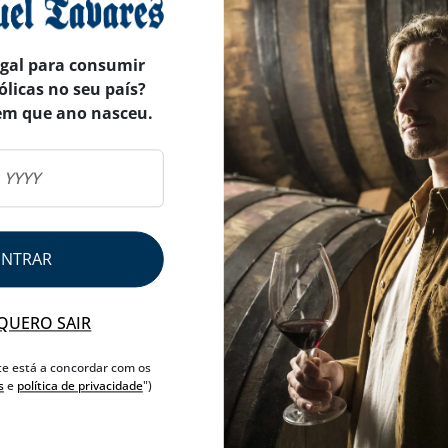
egal para consumir
ólicas no seu país?
em que ano nasceu.
ENTRAR
QUERO SAIR
te está a concordar com os
s
e
política de privacidade
")