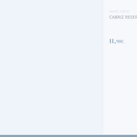
VINHO TINTO
CABRIZ RESERVA 2019 TINTO
11,
90€
VINHO TINTO
QUANTA TER
2020 TINTO
25,
00€