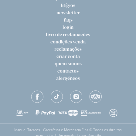
litígios
newsletter
faqs
login
livro de reclamações
condições venda
reclamações
criar conta
quem somos
contactos
alergéneos
Manuel Tavares - Garrafeira e Mercearia Fina © Todos os direitos
reservados | Desenvolvido por
Bomsite