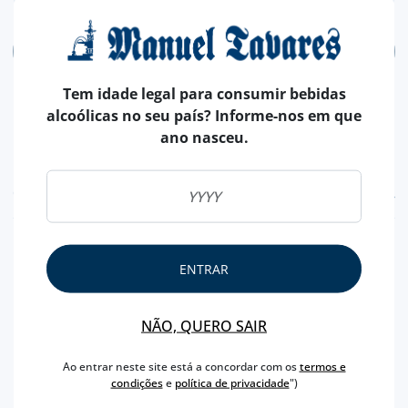
ADICIONAR
Tem idade legal para consumir bebidas
alcoólicas no seu país? Informe-nos em que
ano nasceu.
CARACTERÍSTICAS
REGIÃO
SETÚBAL
ENTRAR
MARCA
PERIQUITA
CAPACIDADE
75 CL
NÃO, QUERO SAIR
PRODUTOR
JOSÉ MARIA DA FONSECA
TEOR ALCOÓLICO
13 %
Ao entrar neste site está a concordar com os
termos e
condições
e
política de privacidade
")
ENÓLOGO
DOMINGOS SOARES FRANCO