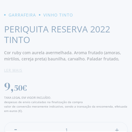
GARRAFEIRA
VINHO TINTO
PERIQUITA RESERVA 2022
TINTO
Cor ruby com aurela avermelhada. Aroma frutado (amoras,
mirtilos, cereja preta) baunilha, carvalho. Paladar frutado,
baunilha, carvalho, suave, boa acidez, equilibrado, taninos
LER MAIS
presentes mas suaves. Final médio e agradável. - Produtor
9,
50€
TAXA LEGAL EM VIGOR INCLUÍDO.
despesas de envio calculadas na finalização da compra
valor de conversão meramente indicativo, sendo a transação da encomenda, efetuada
em euros (€).