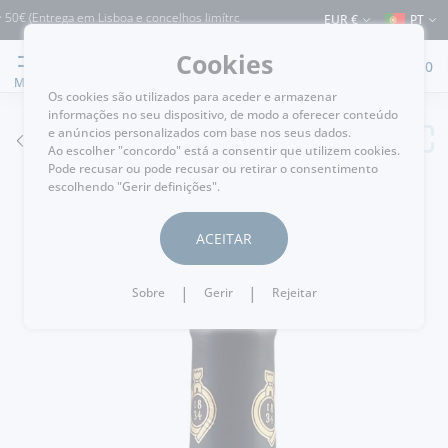
€ (Entrega em Lisboa e concelhos limítrofes) ⚠️ Envios para Portugal e para o rest
EUR €
PT
Cookies
0
MENU
Os cookies são utilizados para aceder e armazenar
informações no seu dispositivo, de modo a oferecer conteúdo
e anúncios personalizados com base nos seus dados.
VOLTAR
Ao escolher "concordo" está a consentir que utilizem cookies.
Pode recusar ou pode recusar ou retirar o consentimento
escolhendo "Gerir definições".
ACEITAR
|
|
Sobre
Gerir
Rejeitar