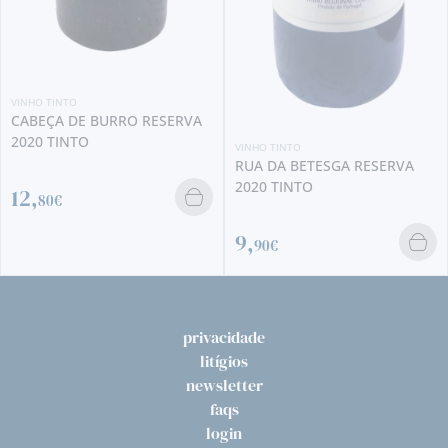
VINHO TINTO
PERIQUITA RESERVA 2022
TINTO
9,
50€
VINHO TINTO
RUA DA BETESGA RESERVA
2020 TINTO
9,
90€
privacidade
litígios
newsletter
faqs
login