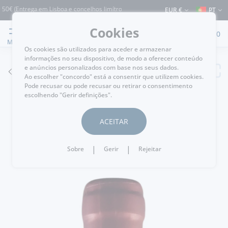
(Entrega em Lisboa e concelhos limítrofes) ⚠️ Envios para Portugal e para o resto
EUR €
PT
Cookies
0
MENU
Os cookies são utilizados para aceder e armazenar
informações no seu dispositivo, de modo a oferecer conteúdo
e anúncios personalizados com base nos seus dados.
VOLTAR
Ao escolher "concordo" está a consentir que utilizem cookies.
Pode recusar ou pode recusar ou retirar o consentimento
escolhendo "Gerir definições".
ACEITAR
|
|
Sobre
Gerir
Rejeitar