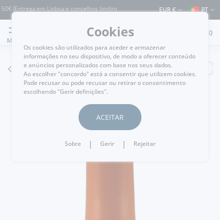
 (Entrega em Lisboa e concelhos limítrofes) ⚠️ Envios para Portugal e para o resto
EUR €
PT
Cookies
0
MENU
Os cookies são utilizados para aceder e armazenar
informações no seu dispositivo, de modo a oferecer conteúdo
e anúncios personalizados com base nos seus dados.
VOLTAR
Ao escolher "concordo" está a consentir que utilizem cookies.
Pode recusar ou pode recusar ou retirar o consentimento
escolhendo "Gerir definições".
ACEITAR
|
|
Sobre
Gerir
Rejeitar