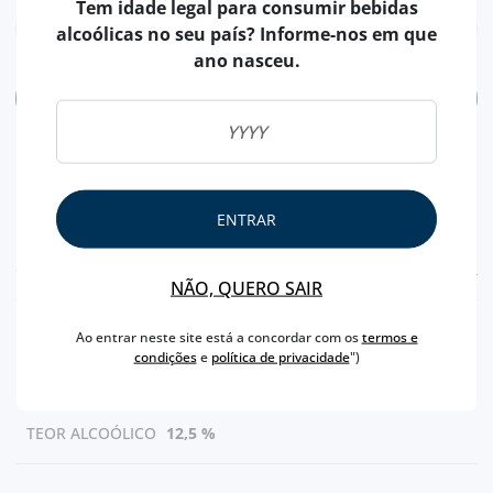
Tem idade legal para consumir bebidas
alcoólicas no seu país? Informe-nos em que
ano nasceu.
ADICIONAR
ENTRAR
CARACTERÍSTICAS
NÃO, QUERO SAIR
MARCA
NIEPOORT
Ao entrar neste site está a concordar com os
termos e
condições
e
política de privacidade
")
CAPACIDADE
75 CL
PRODUTOR
NIEPOORT
TEOR ALCOÓLICO
12,5 %