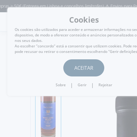
 (Entrega em Lisboa e concelhos limítrofes) ⚠️ Envios para Portugal e p
Cookies
MENU
Os cookies são utilizados para aceder e armazenar informações no se
dispositivo, de modo a oferecer conteúdo e anúncios personalizados 
nos seus dados.
Ao escolher "concordo" está a consentir que utilizem cookies. Pode r
pode recusar ou retirar o consentimento escolhendo "Gerir definições
VOLTAR
ACEITAR
|
|
Sobre
Gerir
Rejeitar