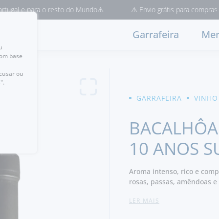
ara o resto do Mundo⚠️
⚠️ Envio grátis para compras > 50€ (Entr
Garrafeira
Mer
u
com base
ecusar ou
".
GARRAFEIRA
VINHO
BACALHÔA
10 ANOS S
Aroma intenso, rico e compl
rosas, passas, amêndoas e
sobre uma doçura bem equi
LER MAIS
- um conjunto com corpo, s