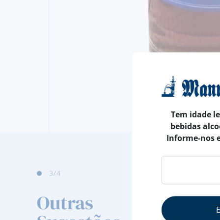
Tem idade l
bebidas alco
Informe-nos 
4
/4
Outras