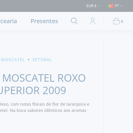
ega em Lisboa e concelhos limítrofes) ⚠️ Envios para Portugal e para o
EUR €
PT
cearia
Presentes
0
 MOSCATEL
SETÚBAL
 MOSCATEL ROXO
UPERIOR 2009
exo, com notas florais de flor de laranjeira e
 mel. Na boca sabores idênticos aos aromas
librada por uma boa acidez e adstringência
uavidade e boa persistência. - Produtor