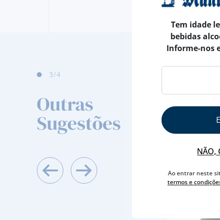
Tem idade l
bebidas alco
Informe-nos 
4
/4
Outras
Sugestões
NÃO, 
Ao entrar neste si
termos e condiçõe