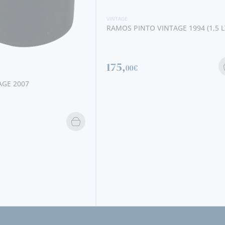
VINTAGE 1994 (1,5 LT)
VINTAGE
DOW´S VINTAGE 2008 SENHORA D
RIBEIRA
49,
50€