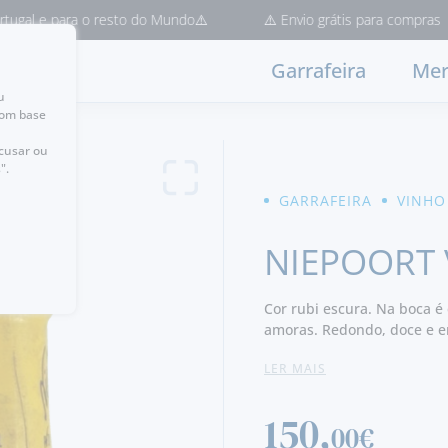
ara o resto do Mundo⚠️
⚠️ Envio grátis para compras > 50€ (Ent
Garrafeira
Mer
u
com base
ecusar ou
".
GARRAFEIRA
VINHO
NIEPOORT 
Cor rubi escura. Na boca 
amoras. Redondo, doce e e
muito boa estrutura e tanin
LER MAIS
150,
00€