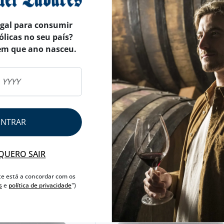
egal para consumir
ólicas no seu país?
em que ano nasceu.
ENTRAR
QUERO SAIR
te está a concordar com os
s
e
política de privacidade
")