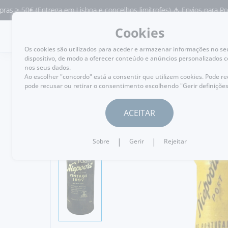
 (Entrega em Lisboa e concelhos limítrofes) ⚠️ Envios para Portugal e p
Cookies
MENU
Os cookies são utilizados para aceder e armazenar informações no se
dispositivo, de modo a oferecer conteúdo e anúncios personalizados 
nos seus dados.
Ao escolher "concordo" está a consentir que utilizem cookies. Pode r
pode recusar ou retirar o consentimento escolhendo "Gerir definições
VOLTAR
ACEITAR
|
|
Sobre
Gerir
Rejeitar