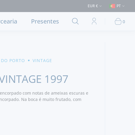
rega em Lisboa e concelhos limítrofes) ⚠️ Envios para Portugal e para o
EUR €
PT
cearia
Presentes
0
 DO PORTO
VINTAGE
VINTAGE 1997
é encorpado com notas de ameixas escuras e
ncorpado. Na boca é muito frutado, com
os presentes. Final longo.