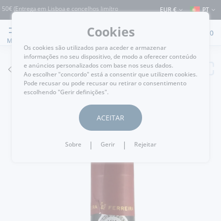
 (Entrega em Lisboa e concelhos limítrofes) ⚠️ Envios para Portugal e para o rest
EUR €
PT
Cookies
0
MENU
Os cookies são utilizados para aceder e armazenar
informações no seu dispositivo, de modo a oferecer conteúdo
e anúncios personalizados com base nos seus dados.
VOLTAR
Ao escolher "concordo" está a consentir que utilizem cookies.
Pode recusar ou pode recusar ou retirar o consentimento
escolhendo "Gerir definições".
ACEITAR
|
|
Sobre
Gerir
Rejeitar