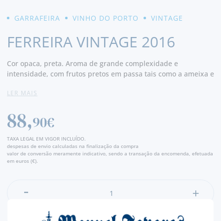
GARRAFEIRA
VINHO DO PORTO
VINTAGE
FERREIRA VINTAGE 2016
Cor opaca, preta. Aroma de grande complexidade e
intensidade, com frutos pretos em passa tais como a ameixa e
figo. Revela notas balsâmicas a urze e sous bois, notas de
LER MAIS
alcaçuz, cacau e chocolate, fruto de uma excelente
maturação. Na boca é denso, volumoso, com acidez bem
88,
integrada apresentando notas a chocolate de leite com ginja e
90€
um final de grande longevidade e complexidade.
TAXA LEGAL EM VIGOR INCLUÍDO.
despesas de envio calculadas na finalização da compra
valor de conversão meramente indicativo, sendo a transação da encomenda, efetuada
em euros (€).