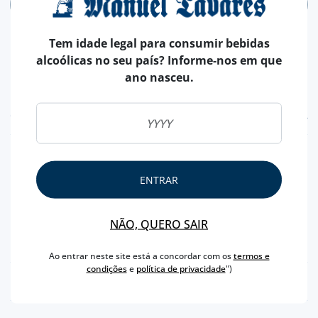
ADICIONAR
Tem idade legal para consumir bebidas
alcoólicas no seu país? Informe-nos em que
ano nasceu.
CARACTERÍSTICAS
REGIÃO
DOURO
MARCA
FERREIRA
ENTRAR
CAPACIDADE
75 CL
PRODUTOR
SOGRAPE
NÃO, QUERO SAIR
TEOR ALCOÓLICO
20 %
Ao entrar neste site está a concordar com os
termos e
condições
e
política de privacidade
")
PONTUAÇÕES