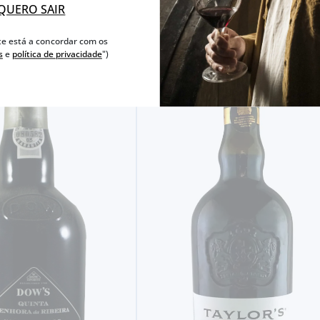
QUERO SAIR
te está a concordar com os
s
e
política de privacidade
")