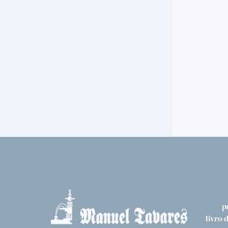
VINTAGE
FONSECA GUIMARAENS VINTAGE 2008
59,
00€
p
livro 