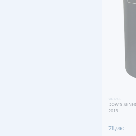
VINTAGE
DOW´S SENHO
2013
71,
90€