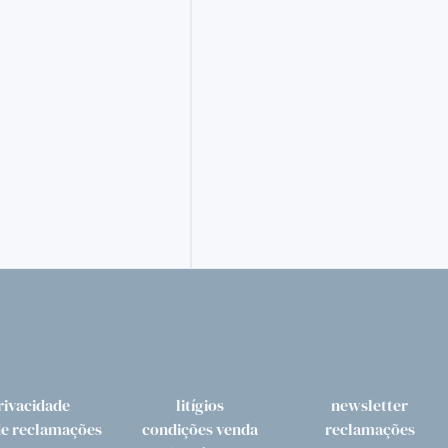
rivacidade
litígios
newsletter
de reclamações
condições venda
reclamações