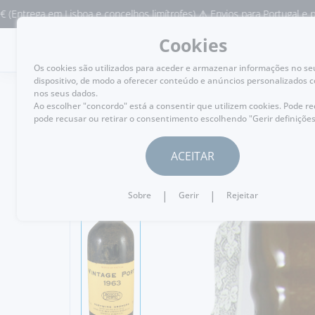
 em Lisboa e concelhos limítrofes) ⚠️ Envios para Portugal e para o re
Cookies
MENU
Os cookies são utilizados para aceder e armazenar informações no se
dispositivo, de modo a oferecer conteúdo e anúncios personalizados 
nos seus dados.
Ao escolher "concordo" está a consentir que utilizem cookies. Pode r
pode recusar ou retirar o consentimento escolhendo "Gerir definições
VOLTAR
ACEITAR
|
|
Sobre
Gerir
Rejeitar