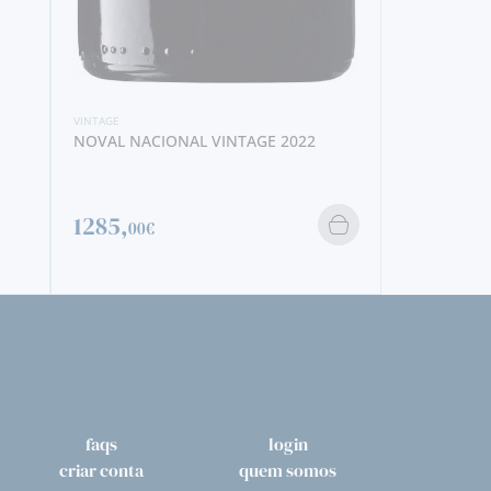
VINTAGE
NOVAL NACIONAL VINTAGE 2022
VINTAGE
FONSECA G
1285,
00€
59,
00€
faqs
login
criar conta
quem somos