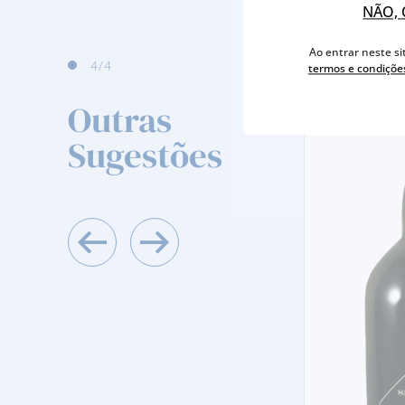
NÃO, 
Ao entrar neste si
4
/4
termos e condiçõe
Outras
Sugestões