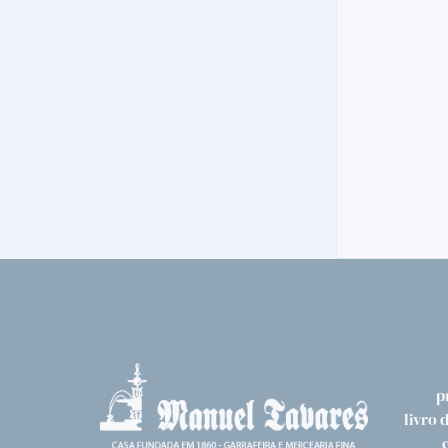
VINTAGE
DOW´S VINTAGE 2008 SENHORA DA
RIBEIRA
49,
50€
p
livro 