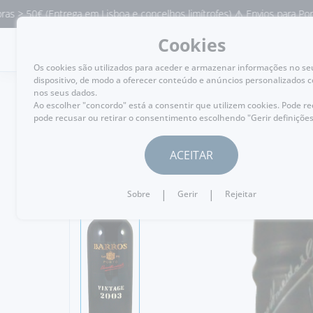
(Entrega em Lisboa e concelhos limítrofes) ⚠️ Envios para Portugal e p
Cookies
MENU
Os cookies são utilizados para aceder e armazenar informações no se
dispositivo, de modo a oferecer conteúdo e anúncios personalizados 
nos seus dados.
Ao escolher "concordo" está a consentir que utilizem cookies. Pode r
pode recusar ou retirar o consentimento escolhendo "Gerir definições
VOLTAR
ACEITAR
|
|
Sobre
Gerir
Rejeitar