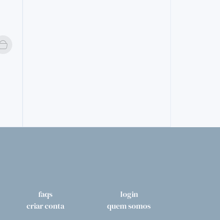
VINTAGE
DOW´S VIN
RIBEIRA
49,
50€
faqs
login
criar conta
quem somos