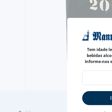
Tem idade l
bebidas alco
Informe-nos 
4
/4