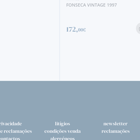
FONSECA VINTAGE 1997
172,
00€
rivacidade
litígios
newsletter
de reclamações
condições venda
reclamações
contactos
alergéneos