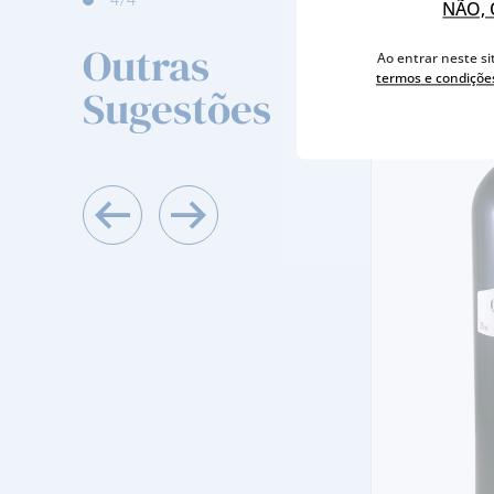
NÃO, 
Outras
Ao entrar neste si
termos e condiçõe
Sugestões