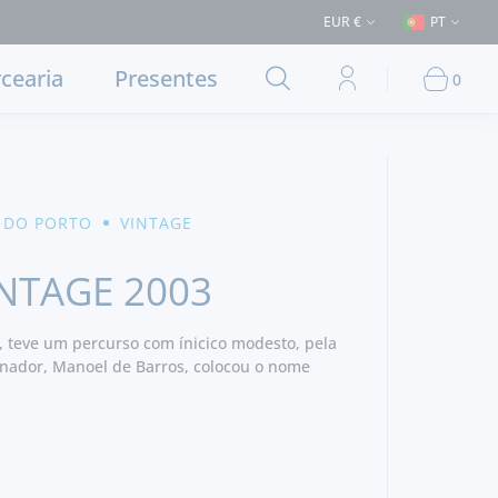
ega em Lisboa e concelhos limítrofes) ⚠️ Envios para Portugal e para o 
EUR €
PT
cearia
Presentes
0
 DO PORTO
VINTAGE
NTAGE 2003
 teve um percurso com ínicico modesto, pela
nador, Manoel de Barros, colocou o nome
ndo do Vinho do Porto através dos seus
celência ao longo dos anos. Entre eles
ito famosas Colheitas e Vintages que chegam