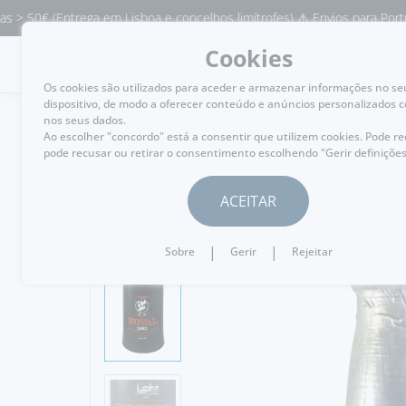
(Entrega em Lisboa e concelhos limítrofes) ⚠️ Envios para Portugal e pa
Cookies
MENU
Os cookies são utilizados para aceder e armazenar informações no se
dispositivo, de modo a oferecer conteúdo e anúncios personalizados 
nos seus dados.
Ao escolher "concordo" está a consentir que utilizem cookies. Pode r
pode recusar ou retirar o consentimento escolhendo "Gerir definições
VOLTAR
ACEITAR
|
|
Sobre
Gerir
Rejeitar