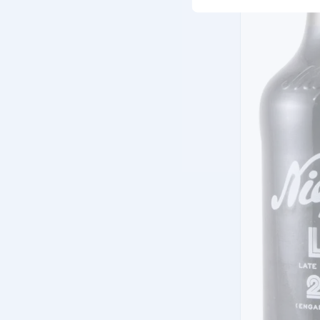
L.B.V. (LATE BOTT
GRAHAM´S LBV