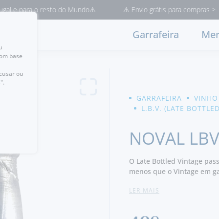
ra o resto do Mundo⚠️
⚠️ Envio grátis para compras > 50€ (Entr
Garrafeira
Mer
u
com base
ecusar ou
".
GARRAFEIRA
VINHO
L.B.V. (LATE BOTTLE
NOVAL LBV
O Late Bottled Vintage pass
menos que o Vintage em ga
caso deste 1981 da famosa 
LER MAIS
oportunidade de provar um