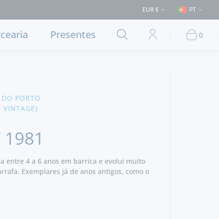
ega em Lisboa e concelhos limítrofes) ⚠️ Envios para Portugal e para o 
EUR €
PT
cearia
Presentes
0
 DO PORTO
D VINTAGE)
 1981
a entre 4 a 6 anos em barrica e evolui muito
rrafa. Exemplares já de anos antigos, como o
Quinta do Noval, são já muito raras. Uma
 LBV de excelência.