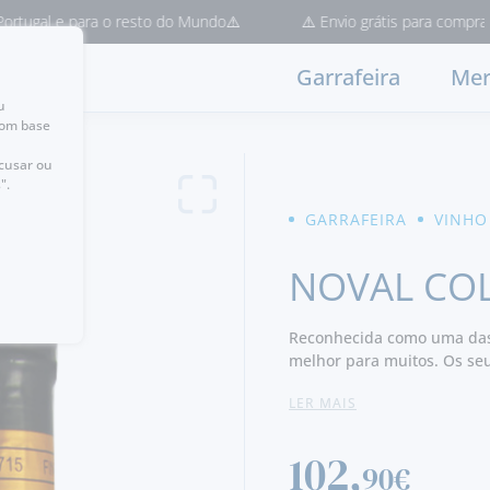
e para o resto do Mundo⚠️
⚠️ Envio grátis para compras > 50€ (E
Garrafeira
Mer
u
com base
ecusar ou
".
GARRAFEIRA
VINHO
NOVAL COL
Reconhecida como uma das 
melhor para muitos. Os se
do vinho. As Colheitas adq
LER MAIS
102,
90€