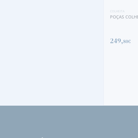
COLHEITA
COLHEITA
POÇAS COLHEITA 1964
KOPKE COLHE
249,
80€
79,
70€