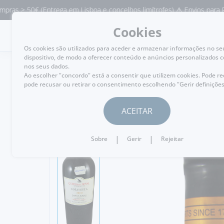
0€ (Entrega em Lisboa e concelhos limítrofes) ⚠️ Envios para Portugal 
Cookies
MENU
Os cookies são utilizados para aceder e armazenar informações no se
dispositivo, de modo a oferecer conteúdo e anúncios personalizados 
nos seus dados.
Ao escolher "concordo" está a consentir que utilizem cookies. Pode r
pode recusar ou retirar o consentimento escolhendo "Gerir definições
VOLTAR
ACEITAR
|
|
Sobre
Gerir
Rejeitar