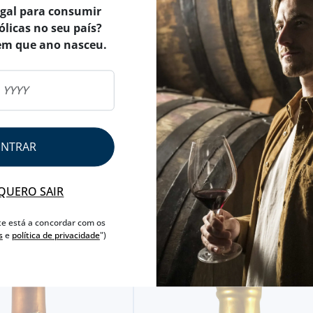
egal para consumir
ólicas no seu país?
em que ano nasceu.
ENTRAR
QUERO SAIR
te está a concordar com os
s
e
política de privacidade
")