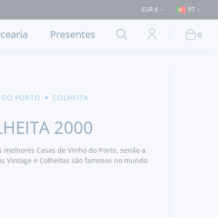
ntrega em Lisboa e concelhos limítrofes) ⚠️ Envios para Portugal e par
EUR €
PT
cearia
Presentes
0
 DO PORTO
COLHEITA
HEITA 2000
melhores Casas de Vinho do Porto, senão a
us Vintage e Colheitas são famosos no mundo
uirem a "personalidade" do ano de vindima.