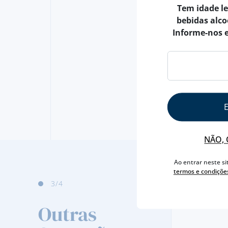
Tem idade l
bebidas alco
Informe-nos 
NÃO, 
Ao entrar neste si
termos e condiçõe
4
/4
Outras