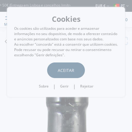
 (Entrega em Lisboa e concelhos limítrofes) ⚠️ Envios para Portugal e para o resto
EUR €
PT
Cookies
0
MENU
Os cookies são utilizados para aceder e armazenar
informações no seu dispositivo, de modo a oferecer conteúdo
e anúncios personalizados com base nos seus dados.
VOLTAR
Ao escolher "concordo" está a consentir que utilizem cookies.
Pode recusar ou pode recusar ou retirar o consentimento
escolhendo "Gerir definições".
ACEITAR
|
|
Sobre
Gerir
Rejeitar