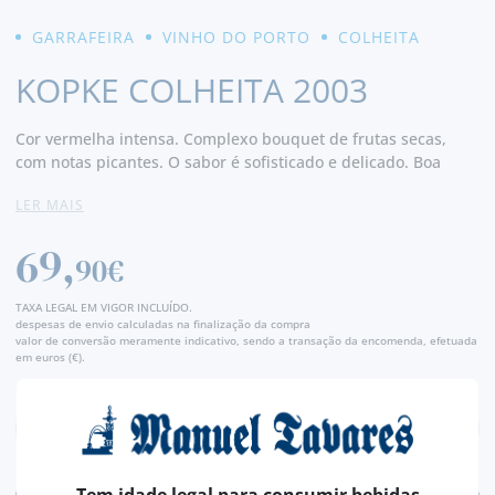
GARRAFEIRA
VINHO DO PORTO
COLHEITA
KOPKE COLHEITA 2003
Cor vermelha intensa. Complexo bouquet de frutas secas,
com notas picantes. O sabor é sofisticado e delicado. Boa
estrutura, acidez bem equilibrada. Final longo e persistente.
LER MAIS
69,
90€
TAXA LEGAL EM VIGOR INCLUÍDO.
despesas de envio calculadas na finalização da compra
valor de conversão meramente indicativo, sendo a transação da encomenda, efetuada
em euros (€).
Tem idade legal para consumir bebidas