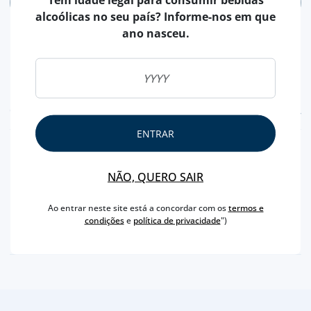
ADICIONAR
alcoólicas no seu país? Informe-nos em que
ano nasceu.
CARACTERÍSTICAS
ENTRAR
REGIÃO
DOURO
MARCA
KOPKE
NÃO, QUERO SAIR
CAPACIDADE
75 CL
Ao entrar neste site está a concordar com os
termos e
PRODUTOR
SOGEVINUS
condições
e
política de privacidade
")
TEOR ALCOÓLICO
20 %