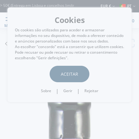
 (Entrega em Lisboa e concelhos limítrofes) ⚠️ Envios para Portugal e para o resto
EUR €
PT
Cookies
0
MENU
Os cookies são utilizados para aceder e armazenar
informações no seu dispositivo, de modo a oferecer conteúdo
e anúncios personalizados com base nos seus dados.
VOLTAR
Ao escolher "concordo" está a consentir que utilizem cookies.
Pode recusar ou pode recusar ou retirar o consentimento
escolhendo "Gerir definições".
ACEITAR
|
|
Sobre
Gerir
Rejeitar