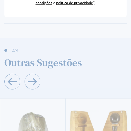
condições
e
política de privacidade
")
PRODUTOR
SOGEVINUS
TEOR ALCOÓLICO
20 %
3
/4
Outras Sugestões