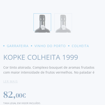
GARRAFEIRA
VINHO DO PORTO
COLHEITA
KOPKE COLHEITA 1999
Cor tinto aloirada. Complexo bouquet de aromas frutados
com maior intensidade de frutos vermelhos. No paladar é
elegante, bem estruturado e muito aromático. Final
LER MAIS
persistente e muito agradável.
82,
00€
TAXA LEGAL EM VIGOR INCLUÍDO.