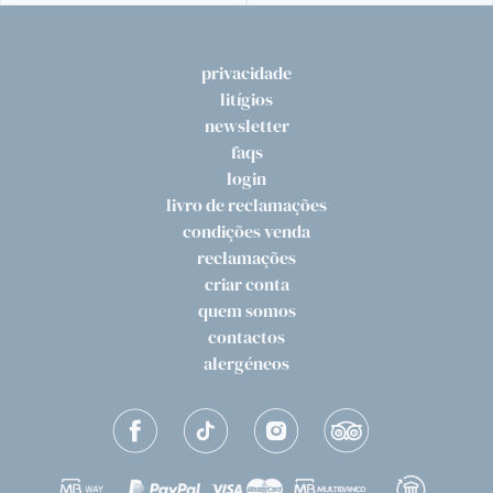
privacidade
litígios
newsletter
faqs
login
livro de reclamações
condições venda
reclamações
criar conta
quem somos
contactos
alergéneos