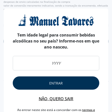
despesas de envio calculadas na finalização da compra
valor de conversão meramente indicativo, sendo a transação da encomenda, efetuada
em euros (€).
Tem idade legal para consumir bebidas
alcoólicas no seu país? Informe-nos em que
ADICIONAR
ano nasceu.
CARACTERÍSTICAS
ENTRAR
REGIÃO
DOURO
NÃO, QUERO SAIR
MARCA
KOPKE
CAPACIDADE
75 CL
Ao entrar neste site está a concordar com os
termos e