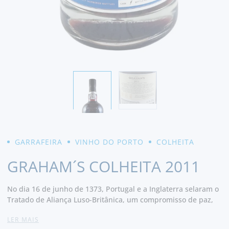
GARRAFEIRA
VINHO DO PORTO
COLHEITA
GRAHAM´S COLHEITA 2011
No dia 16 de junho de 1373, Portugal e a Inglaterra selaram o
Tratado de Aliança Luso-Britânica, um compromisso de paz,
amizade e cooperação entre as duas nações que permanece
LER MAIS
hoje como a mais antiga aliança ininterrupta entre dois