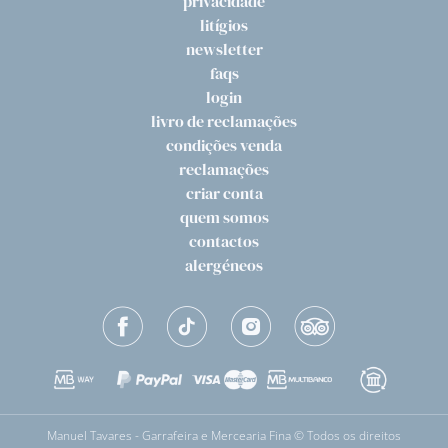
privacidade
litígios
newsletter
faqs
login
livro de reclamações
condições venda
reclamações
criar conta
quem somos
contactos
alergéneos
Manuel Tavares - Garrafeira e Mercearia Fina © Todos os direitos