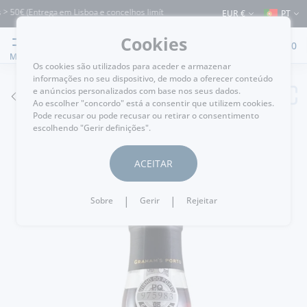
50€ (Entrega em Lisboa e concelhos limítrofes) ⚠️ Envios para Portugal e para o re
EUR €
PT
Cookies
0
MENU
Os cookies são utilizados para aceder e armazenar
informações no seu dispositivo, de modo a oferecer conteúdo
e anúncios personalizados com base nos seus dados.
VOLTAR
Ao escolher "concordo" está a consentir que utilizem cookies.
Pode recusar ou pode recusar ou retirar o consentimento
escolhendo "Gerir definições".
ACEITAR
|
|
Sobre
Gerir
Rejeitar