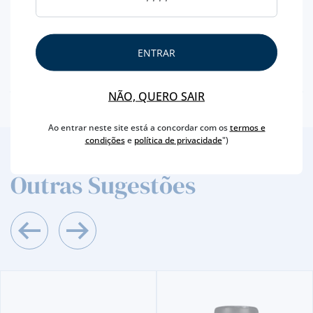
MARCA
GRAHAM´S
CAPACIDADE
75 CL
PRODUTOR
SYMINGTON FAMILY
ENTRAR
TEOR ALCOÓLICO
20 %
NÃO, QUERO SAIR
Ao entrar neste site está a concordar com os
termos e
condições
e
política de privacidade
")
2
/4
Outras Sugestões