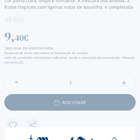
Cor palha clara, limpo e brilhante. A frescura dos aromas, a
frutos tropicais com ligeiras notas de baunilha, é completada
por uma grande harmonia de sabores que equilibram a
LER MAIS
secura natural do vinho com um toque de doçura residual.
Boca fresca e intensa mas suave.- Produtor
9,
40€
TAXA LEGAL EM VIGOR INCLUÍDO.
despesas de envio calculadas na finalização da compra
valor de conversão meramente indicativo, sendo a transação da encomenda, efetuada
em euros (€).
ADICIONAR