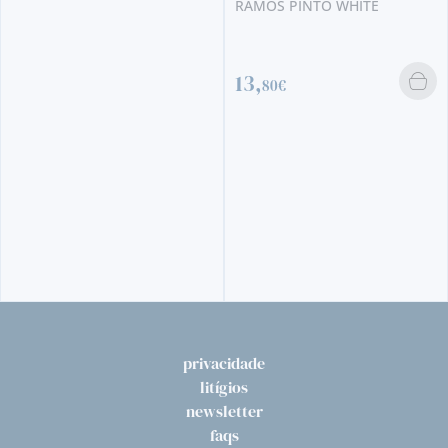
RAMOS PINTO WHITE
13,
80€
BRANCO
DALVA BRANCO COLHE
1971 (GOLDEN WHITE)
199,
90€
privacidade
litígios
newsletter
faqs