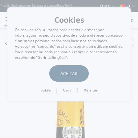
€ (Entrega em Lisboa e concelhos limítrofes) ⚠️ Envios para Portugal e para o res
EUR €
PT
Cookies
0
MENU
Os cookies são utilizados para aceder e armazenar
informações no seu dispositivo, de modo a oferecer conteúdo
e anúncios personalizados com base nos seus dados.
VOLTAR
Ao escolher "concordo" está a consentir que utilizem cookies.
Pode recusar ou pode recusar ou retirar o consentimento
escolhendo "Gerir definições".
ACEITAR
|
|
Sobre
Gerir
Rejeitar