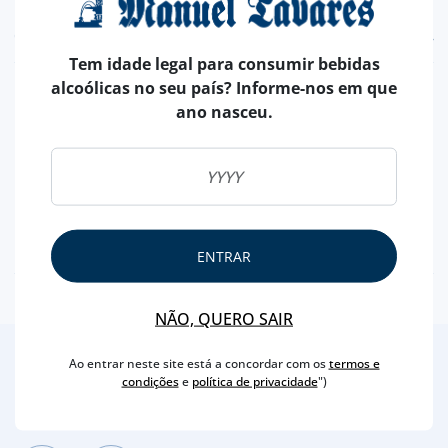
CARACTERÍSTICAS
Tem idade legal para consumir bebidas
alcoólicas no seu país? Informe-nos em que
REGIÃO
DOURO
ano nasceu.
MARCA
SANDEMAN
CAPACIDADE
75 CL
PRODUTOR
SOGRAPE
TEOR ALCOÓLICO
19,5 %
ENÓLOGO
LUIS SOTTOMAYOR
ENTRAR
NÃO, QUERO SAIR
Ao entrar neste site está a concordar com os
termos e
2
/4
condições
e
política de privacidade
")
Outras Sugestões