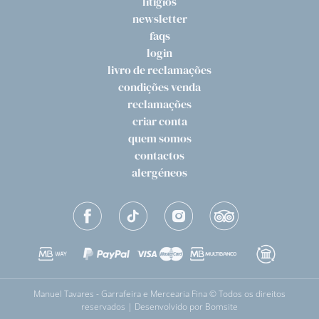
litígios
newsletter
faqs
login
livro de reclamações
condições venda
reclamações
criar conta
quem somos
contactos
alergéneos
Manuel Tavares - Garrafeira e Mercearia Fina © Todos os direitos
reservados | Desenvolvido por
Bomsite