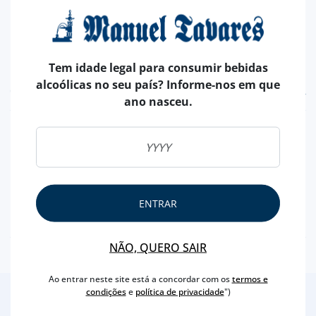
Tem idade legal para consumir bebidas
alcoólicas no seu país? Informe-nos em que
CARACTERÍSTICAS
ano nasceu.
REGIÃO
DOURO
MARCA
POÇAS
CAPACIDADE
375 ML
PRODUTOR
POÇAS JÚNIOR VINHOS SA
ENTRAR
TEOR ALCOÓLICO
19 %
NÃO, QUERO SAIR
Ao entrar neste site está a concordar com os
termos e
condições
e
política de privacidade
")
3
/4