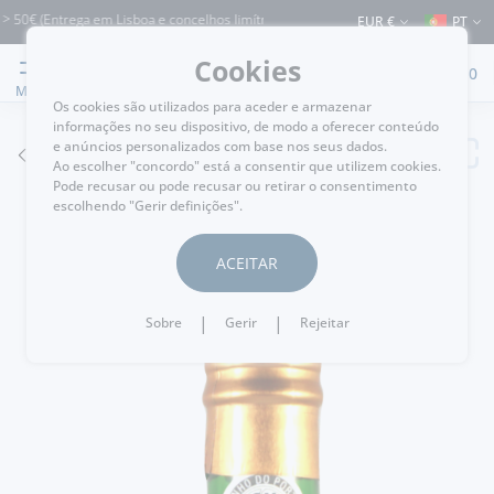
€ (Entrega em Lisboa e concelhos limítrofes) ⚠️ Envios para Portugal e para o rest
EUR €
PT
Cookies
0
MENU
Os cookies são utilizados para aceder e armazenar
informações no seu dispositivo, de modo a oferecer conteúdo
e anúncios personalizados com base nos seus dados.
VOLTAR
Ao escolher "concordo" está a consentir que utilizem cookies.
Pode recusar ou pode recusar ou retirar o consentimento
escolhendo "Gerir definições".
ACEITAR
|
|
Sobre
Gerir
Rejeitar