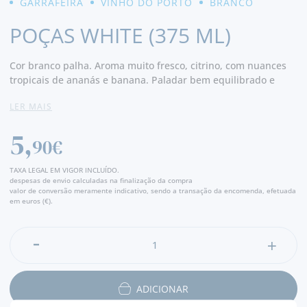
GARRAFEIRA
VINHO DO PORTO
BRANCO
POÇAS WHITE (375 ML)
Cor branco palha. Aroma muito fresco, citrino, com nuances
tropicais de ananás e banana. Paladar bem equilibrado e
elegante, suave e persistente. - Produtor
LER MAIS
5,
90€
TAXA LEGAL EM VIGOR INCLUÍDO.
despesas de envio calculadas na finalização da compra
valor de conversão meramente indicativo, sendo a transação da encomenda, efetuada
em euros (€).
ADICIONAR