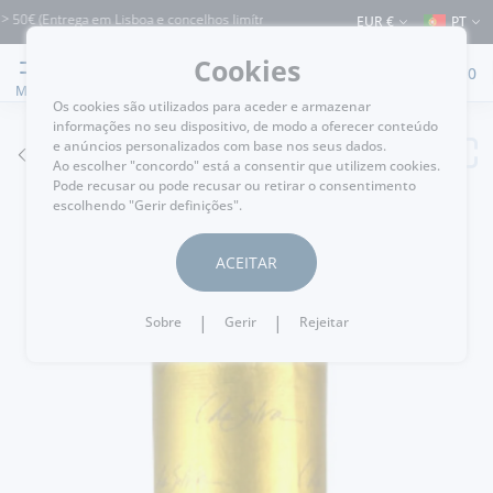
(Entrega em Lisboa e concelhos limítrofes) ⚠️ Envios para Portugal e para o resto
EUR €
PT
Cookies
0
MENU
Os cookies são utilizados para aceder e armazenar
informações no seu dispositivo, de modo a oferecer conteúdo
e anúncios personalizados com base nos seus dados.
VOLTAR
Ao escolher "concordo" está a consentir que utilizem cookies.
Pode recusar ou pode recusar ou retirar o consentimento
escolhendo "Gerir definições".
ACEITAR
|
|
Sobre
Gerir
Rejeitar