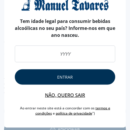
DALVA BRANCO COLHEITA
1971 (GOLDEN WHITE)
Tem idade legal para consumir bebidas
alcoólicas no seu país? Informe-nos em que
ano nasceu.
Este branco com mais de quatro décadas impressiona no
aroma a laranja caramelizada, resinas exóticas, mel e noz
moscada. Na boca é realmente delicioso e subtil, sabor muito
LER MAIS
prolongado e vigoroso
199,
90€
ENTRAR
TAXA LEGAL EM VIGOR INCLUÍDO.
despesas de envio calculadas na finalização da compra
valor de conversão meramente indicativo, sendo a transação da encomenda, efetuada
em euros (€).
NÃO, QUERO SAIR
Ao entrar neste site está a concordar com os
termos e
condições
e
política de privacidade
")
ADICIONAR