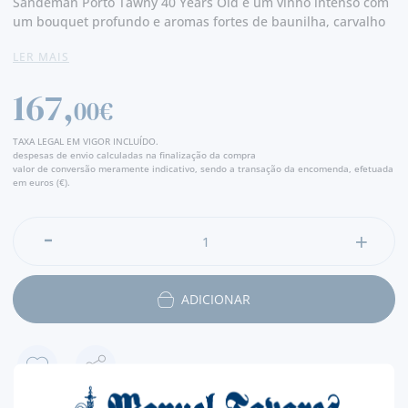
Sandeman Porto Tawny 40 Years Old é um vinho intenso com
um bouquet profundo e aromas fortes de baunilha, carvalho
e mel. Na boca é muito complexo com paladar de fruta seca,
LER MAIS
especiarias e frutos secos. À medida que o vinho se abre
suavemente e se desenvolve na boca, apercebemo-nos do
167,
extraordinário equilíbrio entre o envelhecimento em madeira
00€
e a vivacidade do vinho, bem característico dos Portos Tawny
da Sandeman. - Produtor
TAXA LEGAL EM VIGOR INCLUÍDO.
despesas de envio calculadas na finalização da compra
valor de conversão meramente indicativo, sendo a transação da encomenda, efetuada
em euros (€).
ADICIONAR