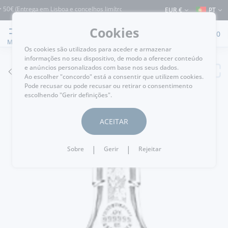
 (Entrega em Lisboa e concelhos limítrofes) ⚠️ Envios para Portugal e para o rest
EUR €
PT
Cookies
0
MENU
Os cookies são utilizados para aceder e armazenar
informações no seu dispositivo, de modo a oferecer conteúdo
e anúncios personalizados com base nos seus dados.
VOLTAR
Ao escolher "concordo" está a consentir que utilizem cookies.
Pode recusar ou pode recusar ou retirar o consentimento
escolhendo "Gerir definições".
ACEITAR
|
|
Sobre
Gerir
Rejeitar