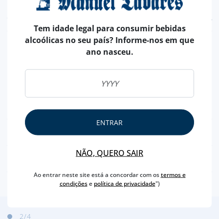
CARACTERÍSTICAS
Tem idade legal para consumir bebidas
alcoólicas no seu país? Informe-nos em que
REGIÃO
DOURO
ano nasceu.
MARCA
SANDEMAN
CAPACIDADE
75 CL
PRODUTOR
SANDEMAN & COMPANY
TEOR ALCOÓLICO
20 %
ENTRAR
PRÉMIOS E DISTINÇÕES
NÃO, QUERO SAIR
PONTUAÇÕES
Ao entrar neste site está a concordar com os
termos e
condições
e
política de privacidade
")
2
/4