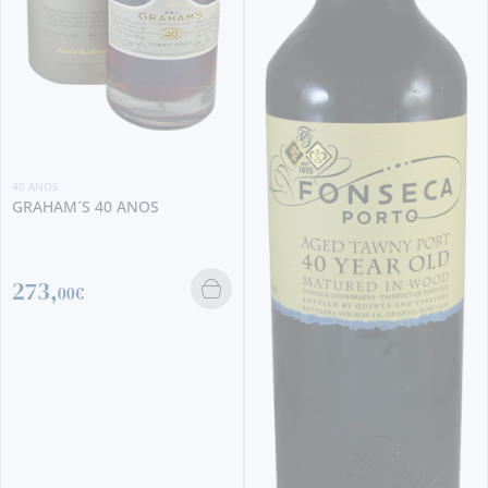
40 ANOS
VASQUES DE CARVALHO 40
ANOS TAWNY (375 ML)
143,
95€