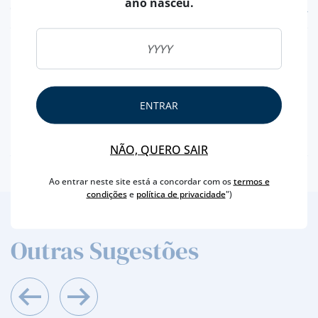
ano nasceu.
CARACTERÍSTICAS
REGIÃO
DOURO
MARCA
QUINTAS DAS CARVALHAS
CAPACIDADE
50 ML
ENTRAR
PRODUTOR
REAL COMPANHIA VELHA
TEOR ALCOÓLICO
20 %
NÃO, QUERO SAIR
Ao entrar neste site está a concordar com os
termos e
condições
e
política de privacidade
")
2
/4
Outras Sugestões