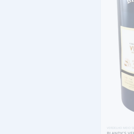
VERDELHO MEIO S
BLANDY´S VE