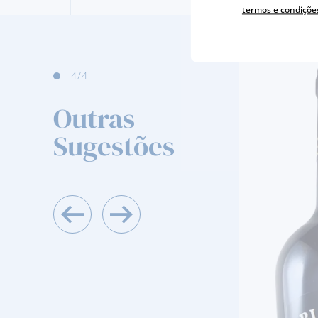
termos e condiçõe
4
/4
Outras
Sugestões