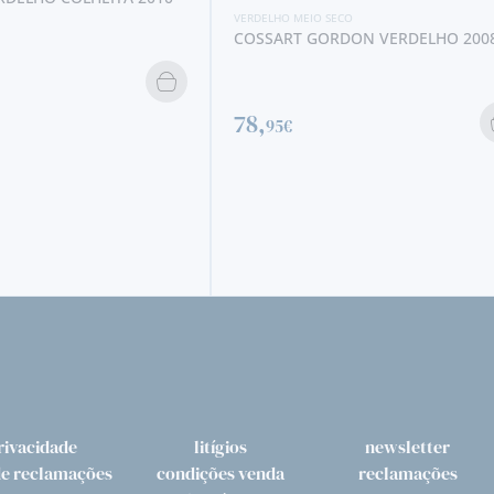
VERDELHO MEIO SECO
COSSART GORDON VERDELHO 200
78,
95€
rivacidade
litígios
newsletter
de reclamações
condições venda
reclamações