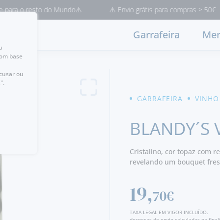
 resto do Mundo⚠️
⚠️ Envio grátis para compras > 50€ (Entrega e
Garrafeira
Mer
u
com base
ecusar ou
".
GARRAFEIRA
VINHO
BLANDY´S
Cristalino, cor topaz com r
revelando um bouquet fresc
madeira e especiarias.
19,
70€
TAXA LEGAL EM VIGOR INCLUÍDO.
despesas de envio calculadas na fina