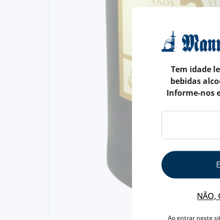
Tem idade l
bebidas alco
Informe-nos 
NÃO, 
Ao entrar neste si