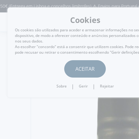
ega em Lisboa e concelhos limítrofes) ⚠️ Envios para Portugal e para o
Cookies
MENU
Os cookies são utilizados para aceder e armazenar informações no se
dispositivo, de modo a oferecer conteúdo e anúncios personalizados 
nos seus dados.
Ao escolher "concordo" está a consentir que utilizem cookies. Pode r
pode recusar ou retirar o consentimento escolhendo "Gerir definições
VOLTAR
ACEITAR
|
|
Sobre
Gerir
Rejeitar