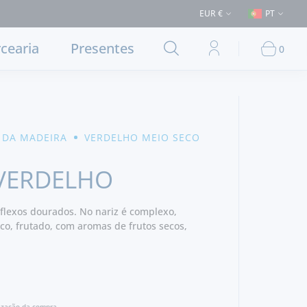
m Lisboa e concelhos limítrofes) ⚠️ Envios para Portugal e para o resto
EUR €
PT
cearia
Presentes
0
 DA MADEIRA
VERDELHO MEIO SECO
 VERDELHO
eflexos dourados. No nariz é complexo,
o, frutado, com aromas de frutos secos,
lização da compra