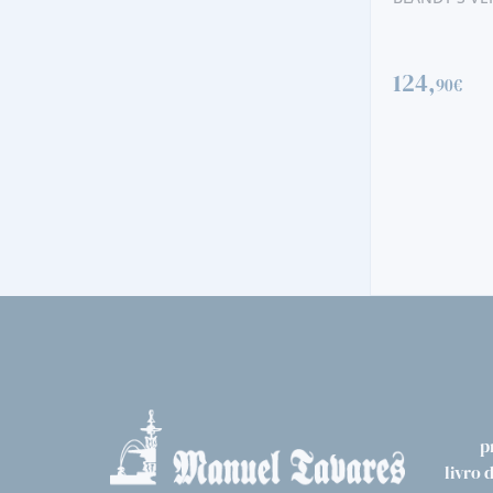
124,
90€
VERDELHO MEIO SECO
H&H VERDELHO (MEIO SECO)
9,
25€
p
livro 