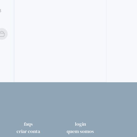
8
VERDELHO MEIO
H&H VERDE
9,
25€
faqs
login
criar conta
quem somos