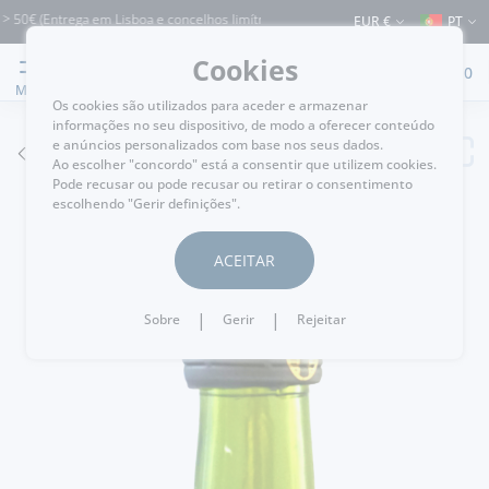
0€ (Entrega em Lisboa e concelhos limítrofes) ⚠️ Envios para Portugal e para o re
EUR €
PT
Cookies
0
MENU
Os cookies são utilizados para aceder e armazenar
informações no seu dispositivo, de modo a oferecer conteúdo
e anúncios personalizados com base nos seus dados.
VOLTAR
Ao escolher "concordo" está a consentir que utilizem cookies.
Pode recusar ou pode recusar ou retirar o consentimento
escolhendo "Gerir definições".
ACEITAR
|
|
Sobre
Gerir
Rejeitar