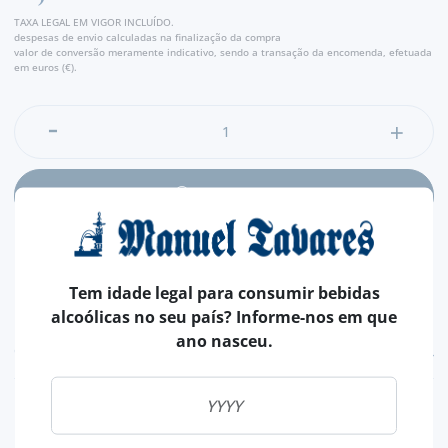
TAXA LEGAL EM VIGOR INCLUÍDO.
despesas de envio calculadas na finalização da compra
valor de conversão meramente indicativo, sendo a transação da encomenda, efetuada
em euros (€).
ADICIONAR
Tem idade legal para consumir bebidas
alcoólicas no seu país? Informe-nos em que
ano nasceu.
CARACTERÍSTICAS
REGIÃO
MADEIRA
MARCA
HENRIQUES & HENRIQUES