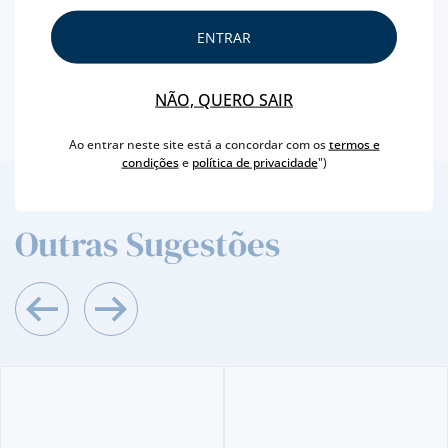
CAPACIDADE
50 ML
ENTRAR
PRODUTOR
HENRIQUES & HENRIQUES, VINHOS SA
TEOR ALCOÓLICO
19 %
NÃO, QUERO SAIR
Ao entrar neste site está a concordar com os
termos e
condições
e
política de privacidade
")
2
/4
Outras Sugestões