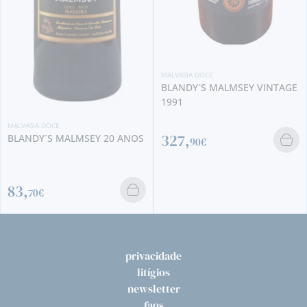
MINI
2,
40
MALVASIA DOCE
BLANDY´S MALMSEY VINTAGE
1991
IA DOCE
327,
DY´S MALMSEY 20 ANOS
90€
0€
privacidade
litígios
newsletter
faqs