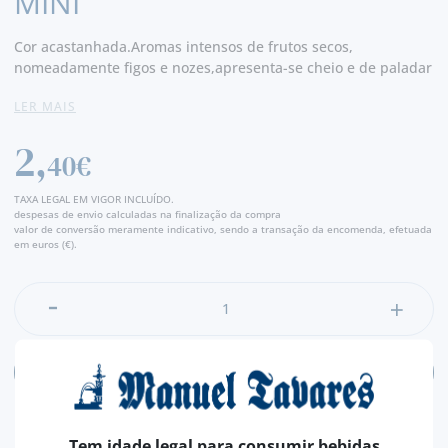
MINI
Cor acastanhada.Aromas intensos de frutos secos,
nomeadamente figos e nozes,apresenta-se cheio e de paladar
rico a especiarias e caramelo, mantendo-se no entanto fresco.
LER MAIS
Final prolongado. - Produtor
2,
40€
TAXA LEGAL EM VIGOR INCLUÍDO.
despesas de envio calculadas na finalização da compra
valor de conversão meramente indicativo, sendo a transação da encomenda, efetuada
em euros (€).
ADICIONAR
Tem idade legal para consumir bebidas