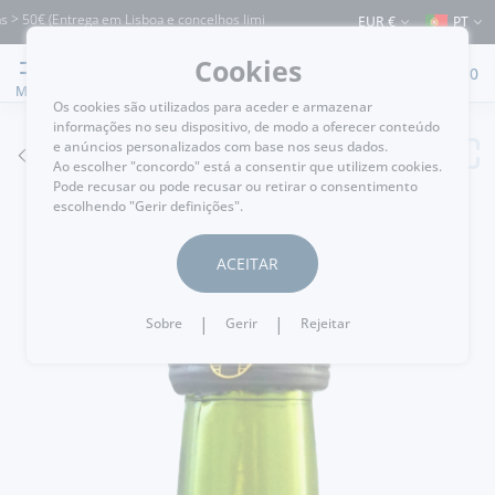
50€ (Entrega em Lisboa e concelhos limítrofes) ⚠️ Envios para Portugal e para o re
EUR €
PT
Cookies
0
MENU
Os cookies são utilizados para aceder e armazenar
informações no seu dispositivo, de modo a oferecer conteúdo
e anúncios personalizados com base nos seus dados.
VOLTAR
Ao escolher "concordo" está a consentir que utilizem cookies.
Pode recusar ou pode recusar ou retirar o consentimento
escolhendo "Gerir definições".
ACEITAR
|
|
Sobre
Gerir
Rejeitar