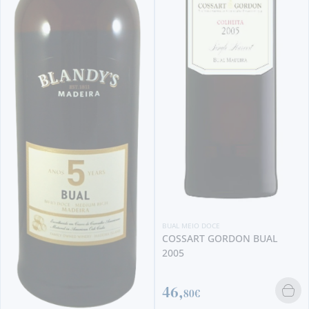
BUAL MEIO DOCE
H&H BOAL (MEDIUM RICH)
MINI
2,
40€
BUAL MEIO DOCE
COSSART GORDON BUAL
2005
46,
80€