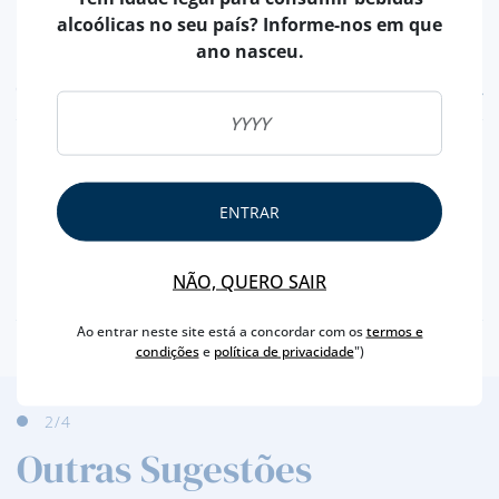
alcoólicas no seu país? Informe-nos em que
ano nasceu.
CARACTERÍSTICAS
REGIÃO
MADEIRA
MARCA
HENRIQUES & HENRIQUES
ENTRAR
CAPACIDADE
50 ML
PRODUTOR
HENRIQUES & HENRIQUES, VINHOS SA
NÃO, QUERO SAIR
TEOR ALCOÓLICO
19 %
Ao entrar neste site está a concordar com os
termos e
condições
e
política de privacidade
")
2
/4
Outras Sugestões