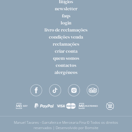
litígios
newsletter
faqs
login
livro de reclamações
condições venda
reclamações
criar conta
quem somos
contactos
alergéneos
Manuel Tavares - Garrafeira e Mercearia Fina © Todos os direitos
reservados | Desenvolvido por
Bomsite