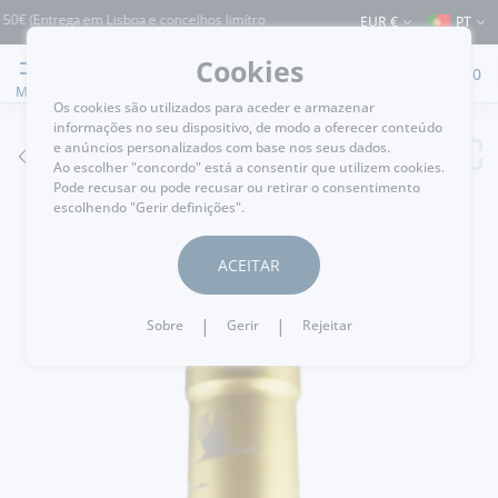
(Entrega em Lisboa e concelhos limítrofes) ⚠️ Envios para Portugal e para o resto
EUR €
PT
Cookies
0
MENU
Os cookies são utilizados para aceder e armazenar
informações no seu dispositivo, de modo a oferecer conteúdo
e anúncios personalizados com base nos seus dados.
VOLTAR
Ao escolher "concordo" está a consentir que utilizem cookies.
Pode recusar ou pode recusar ou retirar o consentimento
escolhendo "Gerir definições".
ACEITAR
|
|
Sobre
Gerir
Rejeitar