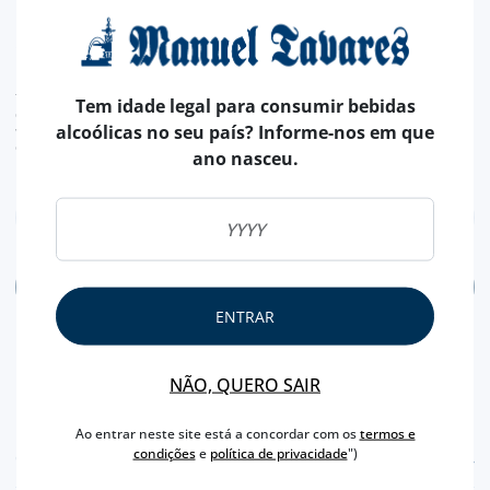
agradável.
13,
30€
TAXA LEGAL EM VIGOR INCLUÍDO.
Tem idade legal para consumir bebidas
despesas de envio calculadas na finalização da compra
alcoólicas no seu país? Informe-nos em que
valor de conversão meramente indicativo, sendo a transação da encomenda, efetuada
em euros (€).
ano nasceu.
ADICIONAR
ENTRAR
NÃO, QUERO SAIR
Ao entrar neste site está a concordar com os
termos e
condições
e
política de privacidade
")
CARACTERÍSTICAS