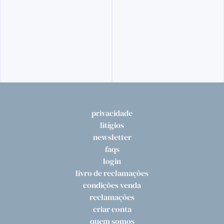
LICORES
EZEQUIEL LICOR DE AMORA
16,
60€
privacidade
litígios
newsletter
faqs
login
livro de reclamações
condições venda
reclamações
criar conta
quem somos