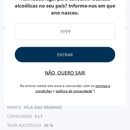
alcoólicas no seu país? Informe-nos em que
ano nasceu.
ADICIONAR
ENTRAR
NÃO, QUERO SAIR
CARACTERÍSTICAS
Ao entrar neste site está a concordar com os
termos e
TIPO
GINJA
condições
e
política de privacidade
")
PAÍS
PORTUGAL
MARCA
VILA DAS RAINHAS
CAPACIDADE
3 LT
TEOR ALCOÓLICO
20 %