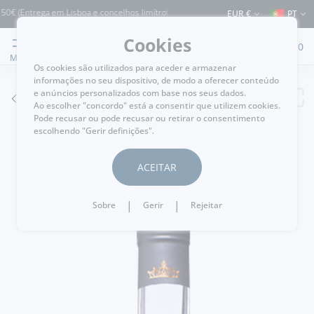
 (Entrega em Lisboa e concelhos limítrofes) ⚠️ Envios para Portugal e para o resto
EUR €
PT
Cookies
0
MENU
Os cookies são utilizados para aceder e armazenar
informações no seu dispositivo, de modo a oferecer conteúdo
e anúncios personalizados com base nos seus dados.
VOLTAR
Ao escolher "concordo" está a consentir que utilizem cookies.
Pode recusar ou pode recusar ou retirar o consentimento
escolhendo "Gerir definições".
ACEITAR
|
|
Sobre
Gerir
Rejeitar