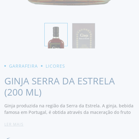
GARRAFEIRA
LICORES
GINJA SERRA DA ESTRELA
(200 ML)
Ginja produzida na região da Serra da Estrela. A ginja, bebida
famosa em Portugal, é obtida através da maceração do fruto
(ginja), dando origem a um licor muito agradável, doce com
LER MAIS
notas de canela.