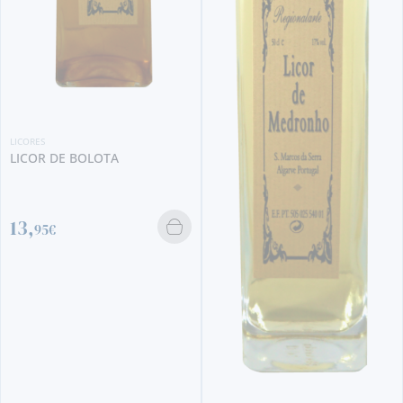
CORES
LI
ICOR DE BOLOTA
L
3,
95€
4