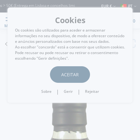
0€ (Entrega em Lisboa e concelhos limítrofes) ⚠️ Envios para Portugal e para o re
EUR €
PT
Cookies
0
MENU
Os cookies são utilizados para aceder e armazenar
informações no seu dispositivo, de modo a oferecer conteúdo
e anúncios personalizados com base nos seus dados.
VOLTAR
Ao escolher "concordo" está a consentir que utilizem cookies.
Pode recusar ou pode recusar ou retirar o consentimento
escolhendo "Gerir definições".
ACEITAR
|
|
Sobre
Gerir
Rejeitar