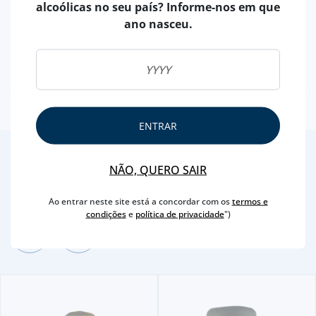
alcoólicas no seu país? Informe-nos em que
PAÍS
PORTUGAL
ano nasceu.
MARCA
ZIMBRO
CAPACIDADE
200 ML
TEOR ALCOÓLICO
19 %
ENTRAR
2
/4
NÃO, QUERO SAIR
Outras Sugestões
Ao entrar neste site está a concordar com os
termos e
condições
e
política de privacidade
")