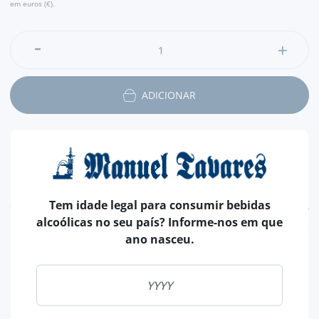
em euros (€).
de um cocktail misturado com outras bebidas alcoólicas,
Coca-Cola, Ginger Ale, ou sumo de fruta. Também pode ser
adicionado ao chocolate quente, e é um ingrediente de uma
variante italiana de um café irlandês.
ADICIONAR
Tem idade legal para consumir bebidas
CARACTERÍSTICAS
alcoólicas no seu país? Informe-nos em que
ano nasceu.
TIPO
FRUTOS
PAÍS
ITÁLIA
MARCA
DISARONNO
CAPACIDADE
70 CL