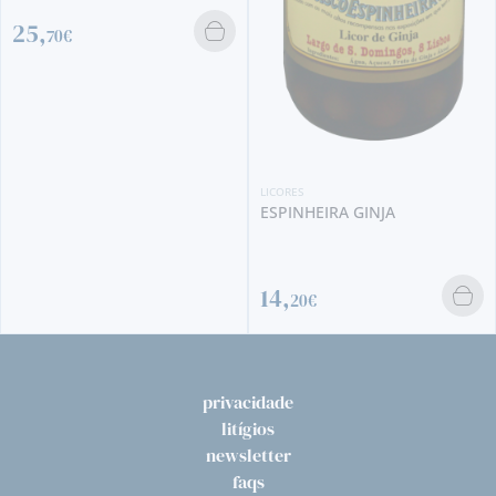
LICORES
DRAMBUIE
29,
50€
LICORES
ESPINHEIRA GINJA
14,
20€
privacidade
litígios
newsletter
faqs