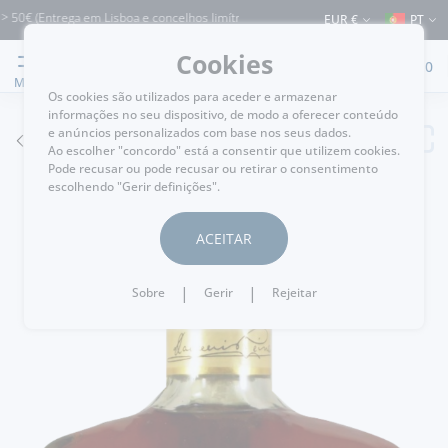
€ (Entrega em Lisboa e concelhos limítrofes) ⚠️ Envios para Portugal e para o rest
EUR €
PT
Cookies
0
MENU
Os cookies são utilizados para aceder e armazenar
informações no seu dispositivo, de modo a oferecer conteúdo
e anúncios personalizados com base nos seus dados.
VOLTAR
Ao escolher "concordo" está a consentir que utilizem cookies.
Pode recusar ou pode recusar ou retirar o consentimento
escolhendo "Gerir definições".
ACEITAR
|
|
Sobre
Gerir
Rejeitar