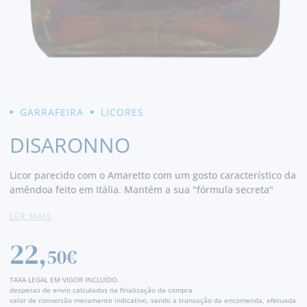
GARRAFEIRA
LICORES
DISARONNO
Licor parecido com o Amaretto com um gosto característico da
amêndoa feito em Itália. Mantém a sua "fórmula secreta"
original inalterada desde 1525 e reivindica a lenda de
LER MAIS
Amaretto "Conto de Luini" como sua própria história
particular. A bebida de cor âmbar é uma infusão de óleo de
22,
amêndoa de alperce com "álcool, açúcar queimado e a
50€
essência pura de dezessete ervas e frutas selecionadas". O
licor é vendido numa garrafa de vidro projetada por um
TAXA LEGAL EM VIGOR INCLUÍDO.
artesão de Murano e não contém amêndoas ou outros frutos
despesas de envio calculadas na finalização da compra
valor de conversão meramente indicativo, sendo a transação da encomenda, efetuada
secos. Pode ser servido em simples, com gelo, ou como parte