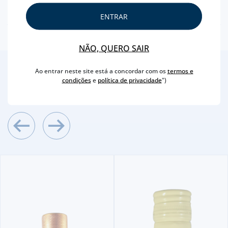
TEOR ALCOÓLICO
28 %
ENTRAR
NÃO, QUERO SAIR
2
/4
Ao entrar neste site está a concordar com os
termos e
condições
e
política de privacidade
")
Outras Sugestões