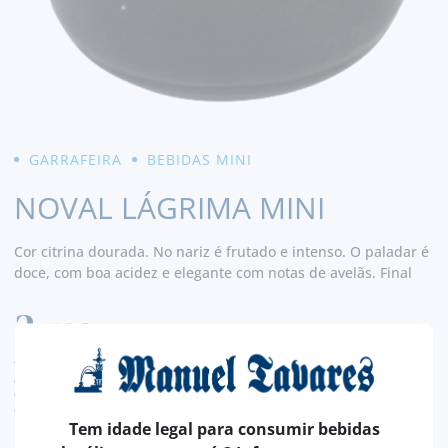
GARRAFEIRA
BEBIDAS MINI
NOVAL LÁGRIMA MINI
Cor citrina dourada. No nariz é frutado e intenso. O paladar é
doce, com boa acidez e elegante com notas de avelãs. Final
longo e agradável.
2,
50€
TAXA LEGAL EM VIGOR INCLUÍDO.
despesas de envio calculadas na finalização da compra
valor de conversão meramente indicativo, sendo a transação da encomenda, efetuada
em euros (€).
Tem idade legal para consumir bebidas