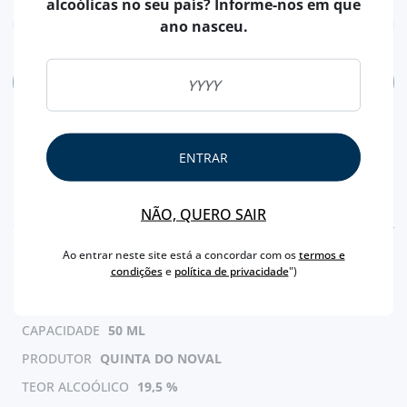
alcoólicas no seu país? Informe-nos em que
ano nasceu.
ADICIONAR
ENTRAR
NÃO, QUERO SAIR
CARACTERÍSTICAS
Ao entrar neste site está a concordar com os
termos e
condições
e
política de privacidade
")
REGIÃO
DOURO
MARCA
NOVAL
CAPACIDADE
50 ML
PRODUTOR
QUINTA DO NOVAL
TEOR ALCOÓLICO
19,5 %