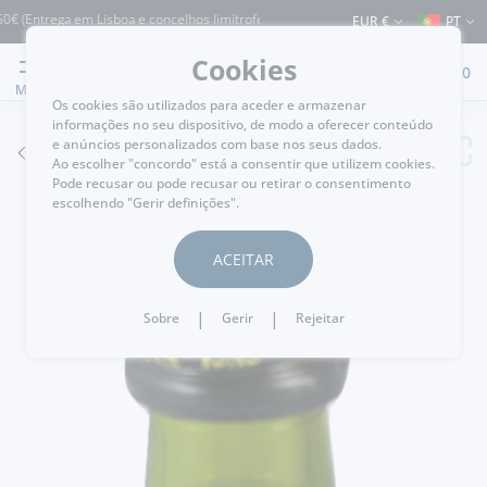
ntrega em Lisboa e concelhos limítrofes) ⚠️ Envios para Portugal e para o resto d
EUR €
PT
Cookies
0
MENU
Os cookies são utilizados para aceder e armazenar
informações no seu dispositivo, de modo a oferecer conteúdo
e anúncios personalizados com base nos seus dados.
VOLTAR
Ao escolher "concordo" está a consentir que utilizem cookies.
Pode recusar ou pode recusar ou retirar o consentimento
escolhendo "Gerir definições".
ACEITAR
|
|
Sobre
Gerir
Rejeitar