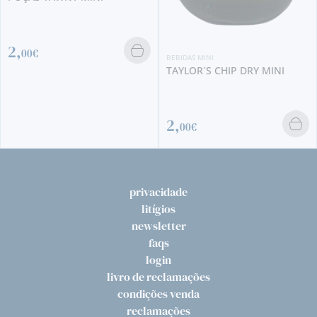
BEBIDAS MINI
BEBIDAS MINI
RAMOS PINTO TAWNY MINI
TAYLOR´S CHIP DRY MINI
3,
2,
30€
00€
privacidade
litígios
newsletter
faqs
login
livro de reclamações
condições venda
reclamações