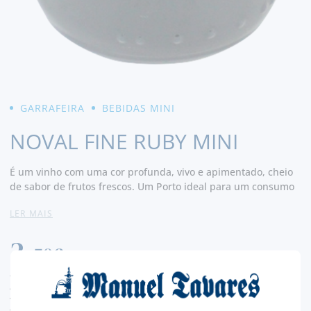
GARRAFEIRA
BEBIDAS MINI
NOVAL FINE RUBY MINI
É um vinho com uma cor profunda, vivo e apimentado, cheio
de sabor de frutos frescos. Um Porto ideal para um consumo
informal. Cor rubi brilhante. Nariz intenso e jovem, com um
LER MAIS
caráter frutado e distintivo, que lembra cerejas selvagens. Na
boca é equilibrado, com fruta intensa e um final longo e
2,
persistente.
50€
TAXA LEGAL EM VIGOR INCLUÍDO.
despesas de envio calculadas na finalização da compra
valor de conversão meramente indicativo, sendo a transação da encomenda, efetuada
em euros (€).