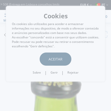
(Entrega em Lisboa e concelhos limítrofes) ⚠️ Envios para Portugal e para o resto
EUR €
PT
Cookies
0
MENU
Os cookies são utilizados para aceder e armazenar
informações no seu dispositivo, de modo a oferecer conteúdo
e anúncios personalizados com base nos seus dados.
VOLTAR
Ao escolher "concordo" está a consentir que utilizem cookies.
Pode recusar ou pode recusar ou retirar o consentimento
escolhendo "Gerir definições".
ACEITAR
|
|
Sobre
Gerir
Rejeitar