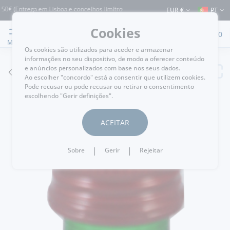
ntrega em Lisboa e concelhos limítrofes) ⚠️ Envios para Portugal e para o resto d
EUR €
PT
Cookies
0
MENU
Os cookies são utilizados para aceder e armazenar
informações no seu dispositivo, de modo a oferecer conteúdo
e anúncios personalizados com base nos seus dados.
VOLTAR
Ao escolher "concordo" está a consentir que utilizem cookies.
Pode recusar ou pode recusar ou retirar o consentimento
escolhendo "Gerir definições".
ACEITAR
|
|
Sobre
Gerir
Rejeitar