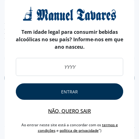
3,
70€
TAXA LEGAL EM VIGOR INCLUÍDO.
despesas de envio calculadas na finalização da compra
Tem idade legal para consumir bebidas
valor de conversão meramente indicativo, sendo a transação da encomenda, efetuada
alcoólicas no seu país? Informe-nos em que
em euros (€).
ano nasceu.
ADICIONAR
ENTRAR
NÃO, QUERO SAIR
Ao entrar neste site está a concordar com os
termos e
CARACTERÍSTICAS
condições
e
política de privacidade
")