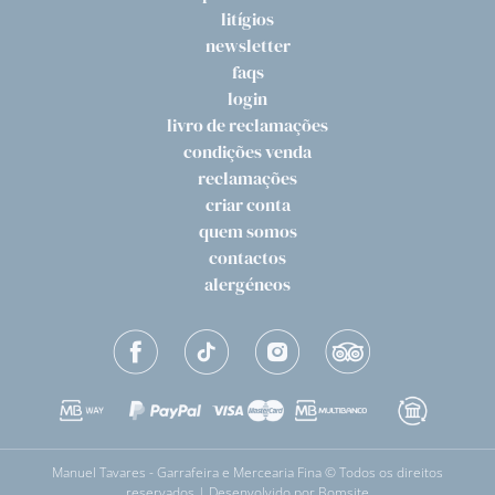
litígios
newsletter
faqs
login
livro de reclamações
condições venda
reclamações
criar conta
quem somos
contactos
alergéneos
Manuel Tavares - Garrafeira e Mercearia Fina © Todos os direitos
reservados | Desenvolvido por
Bomsite