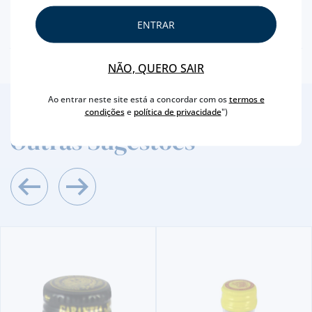
PRODUTOR
HAVANA CLUB
ENTRAR
TEOR ALCOÓLICO
37,5%
NÃO, QUERO SAIR
Ao entrar neste site está a concordar com os
termos e
2
/4
condições
e
política de privacidade
")
Outras Sugestões