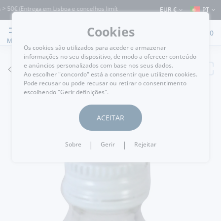
0€ (Entrega em Lisboa e concelhos limítrofes) ⚠️ Envios para Portugal e para o re
EUR €
PT
Cookies
0
MENU
Os cookies são utilizados para aceder e armazenar
informações no seu dispositivo, de modo a oferecer conteúdo
e anúncios personalizados com base nos seus dados.
VOLTAR
Ao escolher "concordo" está a consentir que utilizem cookies.
Pode recusar ou pode recusar ou retirar o consentimento
escolhendo "Gerir definições".
ACEITAR
|
|
Sobre
Gerir
Rejeitar