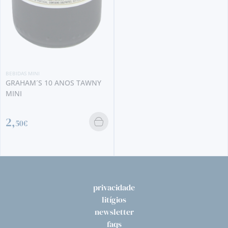
BE
S
3
BIDAS MINI
RAHAM´S 10 ANOS TAWNY
INI
,
50€
privacidade
litígios
newsletter
faqs