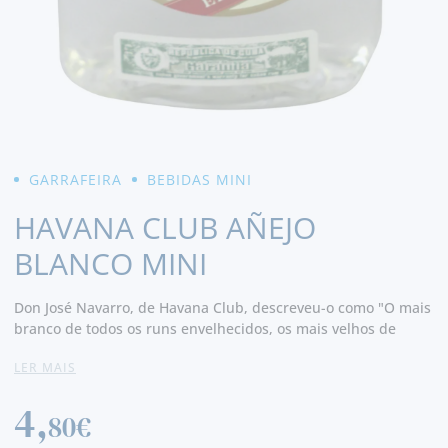
GARRAFEIRA
BEBIDAS MINI
HAVANA CLUB AÑEJO
BLANCO MINI
Don José Navarro, de Havana Club, descreveu-o como "O mais
branco de todos os runs envelhecidos, os mais velhos de
todos os runs brancos." Cor cristalina. O nariz é nítido com
LER MAIS
notas de chocolate preto, frutas e baunilha. Na boca é
redondo com notas de frutas. Final longo com notas cítricas.
4,
80€