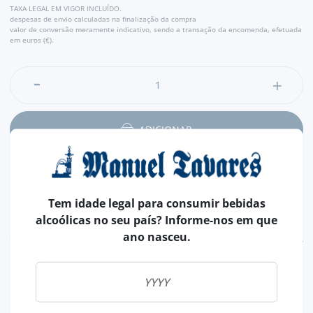
TAXA LEGAL EM VIGOR INCLUÍDO.
despesas de envio calculadas na finalização da compra
valor de conversão meramente indicativo, sendo a transação da encomenda, efetuada
em euros (€).
ADICIONAR
Tem idade legal para consumir bebidas
alcoólicas no seu país? Informe-nos em que
ano nasceu.
CARACTERÍSTICAS
PAÍS
CUBA
CAPACIDADE
50 ML