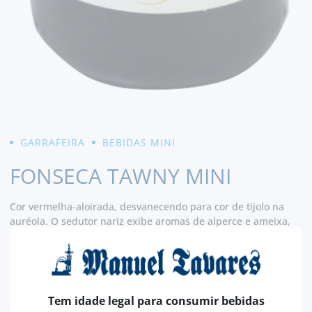
GARRAFEIRA
BEBIDAS MINI
FONSECA TAWNY MINI
Cor vermelha-aloirada, desvanecendo para cor de tijolo na
auréola. O sedutor nariz exibe aromas de alperce e ameixa,
com toques doces de butterscotch e especiarias. Na boca, os
LER MAIS
sabores ricos e gulosos são exaltados no final por uma
atrativa e crocante acidez.
2,
00€
Tem idade legal para consumir bebidas