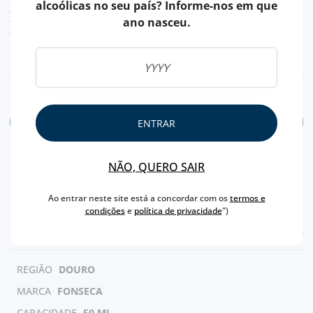
TAXA LEGAL EM VIGOR INCLUÍDO.
alcoólicas no seu país? Informe-nos em que
despesas de envio calculadas na finalização da compra
ano nasceu.
valor de conversão meramente indicativo, sendo a transação da encomenda, efetuada
em euros (€).
ADICIONAR
ENTRAR
NÃO, QUERO SAIR
Ao entrar neste site está a concordar com os
termos e
condições
e
política de privacidade
")
CARACTERÍSTICAS
REGIÃO
DOURO
MARCA
FONSECA
CAPACIDADE
50 ML