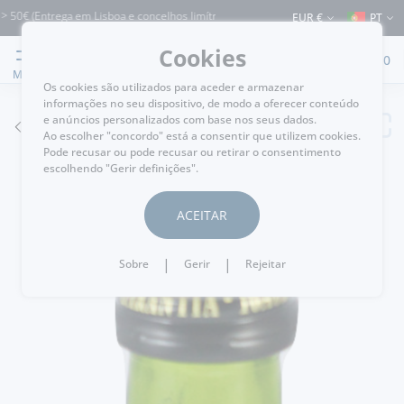
 (Entrega em Lisboa e concelhos limítrofes) ⚠️ Envios para Portugal e para o rest
EUR €
PT
Cookies
0
MENU
Os cookies são utilizados para aceder e armazenar
informações no seu dispositivo, de modo a oferecer conteúdo
e anúncios personalizados com base nos seus dados.
VOLTAR
Ao escolher "concordo" está a consentir que utilizem cookies.
Pode recusar ou pode recusar ou retirar o consentimento
escolhendo "Gerir definições".
ACEITAR
|
|
Sobre
Gerir
Rejeitar