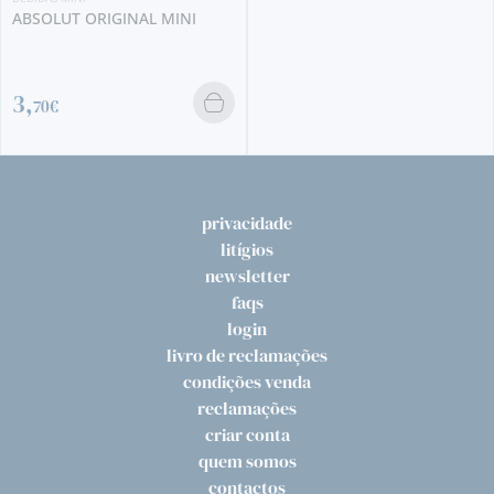
BEBIDAS MINI
MULHER DE CAPOTE LICOR
DE ANIS MINI
3,
80€
privacidade
litígios
newsletter
faqs
login
livro de reclamações
condições venda
reclamações
criar conta
quem somos
contactos