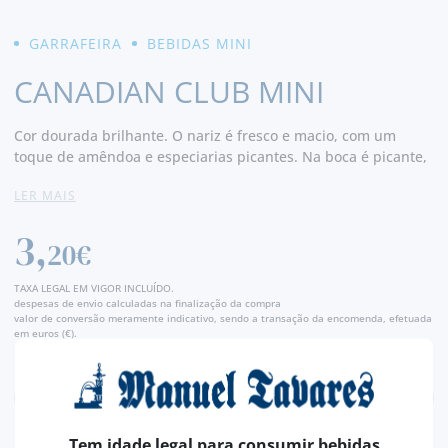
GARRAFEIRA
BEBIDAS MINI
CANADIAN CLUB MINI
Cor dourada brilhante. O nariz é fresco e macio, com um
toque de amêndoa e especiarias picantes. Na boca é picante,
complementado com notas de carvalho e baunilha doce. Final
LER MAIS
seco e persistente com notas de carvalho.
3,
20€
TAXA LEGAL EM VIGOR INCLUÍDO.
despesas de envio calculadas na finalização da compra
valor de conversão meramente indicativo, sendo a transação da encomenda, efetuada
em euros (€).
Tem idade legal para consumir bebidas