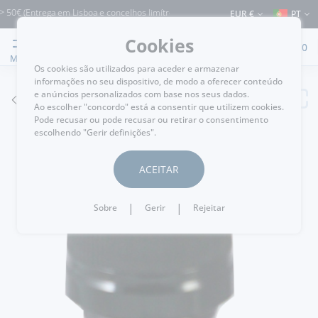
 (Entrega em Lisboa e concelhos limítrofes) ⚠️ Envios para Portugal e para o rest
EUR €
PT
Cookies
0
MENU
Os cookies são utilizados para aceder e armazenar
informações no seu dispositivo, de modo a oferecer conteúdo
e anúncios personalizados com base nos seus dados.
VOLTAR
Ao escolher "concordo" está a consentir que utilizem cookies.
Pode recusar ou pode recusar ou retirar o consentimento
escolhendo "Gerir definições".
ACEITAR
|
|
Sobre
Gerir
Rejeitar