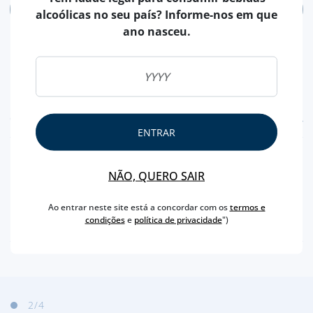
ADICIONAR
alcoólicas no seu país? Informe-nos em que
ano nasceu.
CARACTERÍSTICAS
ENTRAR
PAÍS
CANADÁ
NÃO, QUERO SAIR
TIPO
BLENDED
CAPACIDADE
50 ML
Ao entrar neste site está a concordar com os
termos e
condições
e
política de privacidade
")
TEOR ALCOÓLICO
40 %
2
/4