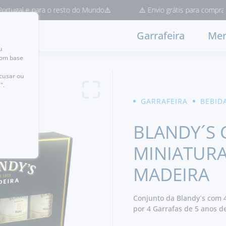
l e para o resto do Mundo⚠️
⚠️ Envio grátis para compras > 50€
Garrafeira
Mer
u
com base
ecusar ou
".
GARRAFEIRA
BEBID
BLANDY´S 
MINIATURA
MADEIRA
Conjunto da Blandy´s com 4
por 4 Garrafas de 5 anos d
um Malvasia.