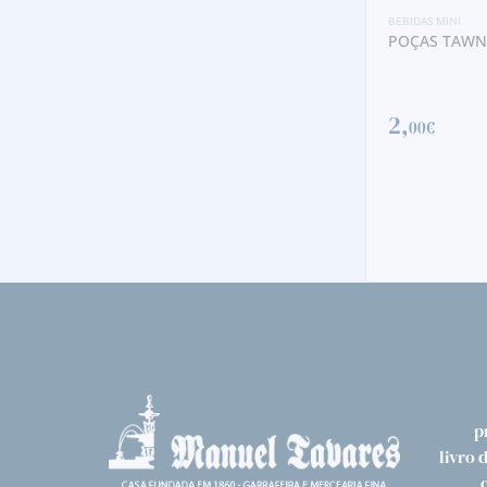
BEBIDAS MINI
POÇAS TAWNY MINI
2,
00€
BEBIDAS MINI
GREY GOOS
10,
20€
p
livro 