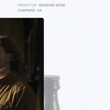
PRODUTOR
MADEIRA WINE
COMPANY, SA
BEBIDAS MINI
FONSECA CONJUNTO 5 MINIATURAS
VINHO DO PORTO