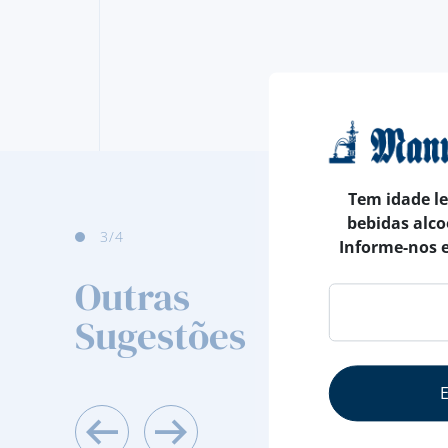
Tem idade l
bebidas alco
3
/4
Informe-nos 
Outras
Sugestões
AS