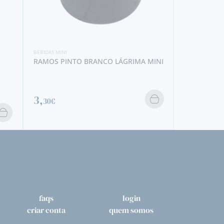
BEBIDAS MIN
POÇAS T
2,
00€
 MINI
faqs
login
criar conta
quem somos