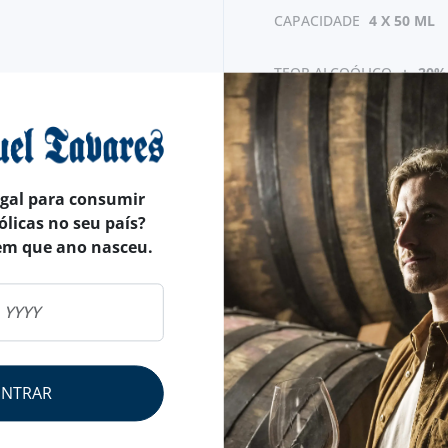
CAPACIDADE
4 X 50 ML
TEOR ALCOÓLICO
+- 20%
egal para consumir
ólicas no seu país?
em que ano nasceu.
ENTRAR