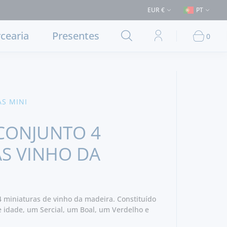
 (Entrega em Lisboa e concelhos limítrofes) ⚠️ Envios para Portugal e p
EUR €
PT
cearia
Presentes
0
AS MINI
CONJUNTO 4
S VINHO DA
 miniaturas de vinho da madeira. Constituído
e idade, um Sercial, um Boal, um Verdelho e