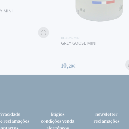
BEBIDAS MINI
RAMOS PINTO BRANCO LÁGRIMA
E MINI
3,
30€
rivacidade
litígios
newsletter
de reclamações
condições venda
reclamações
contactos
alergéneos