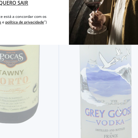
QUERO SAIR
te está a concordar com os
s
e
política de privacidade
")