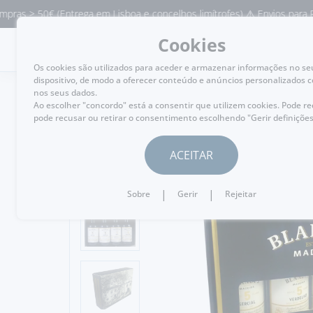
> 50€ (Entrega em Lisboa e concelhos limítrofes) ⚠️ Envios para Portuga
Cookies
MENU
Os cookies são utilizados para aceder e armazenar informações no se
dispositivo, de modo a oferecer conteúdo e anúncios personalizados 
nos seus dados.
Ao escolher "concordo" está a consentir que utilizem cookies. Pode r
pode recusar ou retirar o consentimento escolhendo "Gerir definições
VOLTAR
ACEITAR
|
|
Sobre
Gerir
Rejeitar