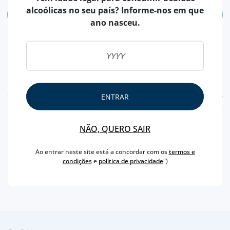
alcoólicas no seu país? Informe-nos em que
ADICIONAR
ano nasceu.
CARACTERÍSTICAS
ENTRAR
PAÍS
INGLATERRA
NÃO, QUERO SAIR
MARCA
BEEFEATER
Ao entrar neste site está a concordar com os
termos e
CAPACIDADE
50 ML
condições
e
política de privacidade
")
TEOR ALCOÓLICO
40 %