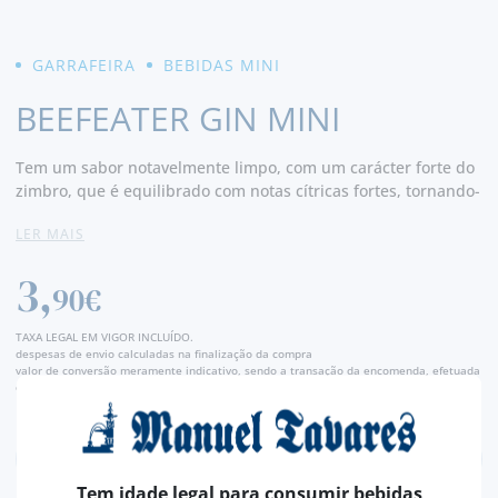
GARRAFEIRA
BEBIDAS MINI
BEEFEATER GIN MINI
Tem um sabor notavelmente limpo, com um carácter forte do
zimbro, que é equilibrado com notas cítricas fortes, tornando-
o gin perfeito para desfrutar com a tônica de sua escolha.
LER MAIS
3,
90€
TAXA LEGAL EM VIGOR INCLUÍDO.
despesas de envio calculadas na finalização da compra
valor de conversão meramente indicativo, sendo a transação da encomenda, efetuada
em euros (€).
Tem idade legal para consumir bebidas