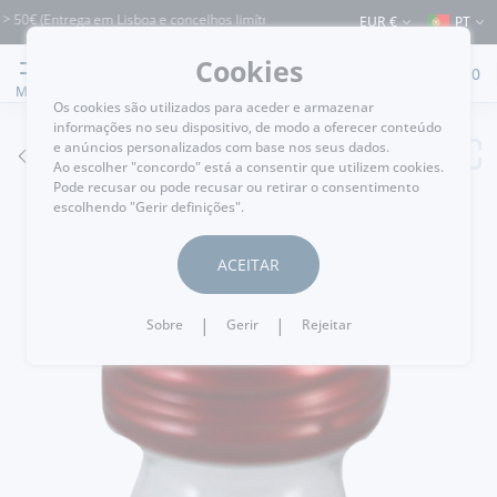
 (Entrega em Lisboa e concelhos limítrofes) ⚠️ Envios para Portugal e para o rest
EUR €
PT
Cookies
0
MENU
Os cookies são utilizados para aceder e armazenar
informações no seu dispositivo, de modo a oferecer conteúdo
e anúncios personalizados com base nos seus dados.
VOLTAR
Ao escolher "concordo" está a consentir que utilizem cookies.
Pode recusar ou pode recusar ou retirar o consentimento
escolhendo "Gerir definições".
ACEITAR
|
|
Sobre
Gerir
Rejeitar