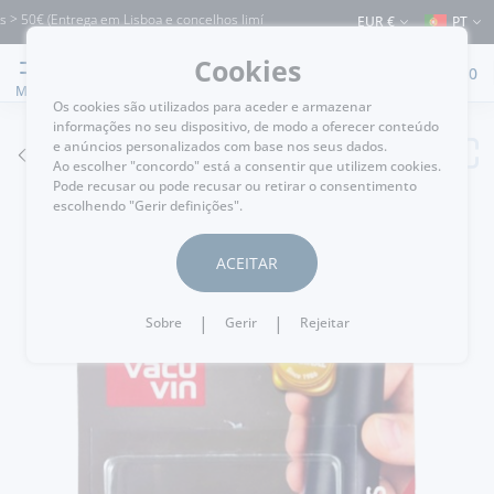
 50€ (Entrega em Lisboa e concelhos limítrofes) ⚠️ Envios para Portugal e para o 
EUR €
PT
Cookies
0
MENU
Os cookies são utilizados para aceder e armazenar
informações no seu dispositivo, de modo a oferecer conteúdo
e anúncios personalizados com base nos seus dados.
VOLTAR
Ao escolher "concordo" está a consentir que utilizem cookies.
Pode recusar ou pode recusar ou retirar o consentimento
escolhendo "Gerir definições".
ACEITAR
|
|
Sobre
Gerir
Rejeitar