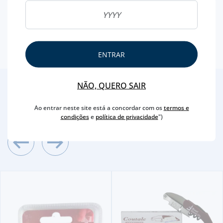
ENTRAR
NÃO, QUERO SAIR
2
/4
Outras Sugestões
Ao entrar neste site está a concordar com os
termos e
condições
e
política de privacidade
")