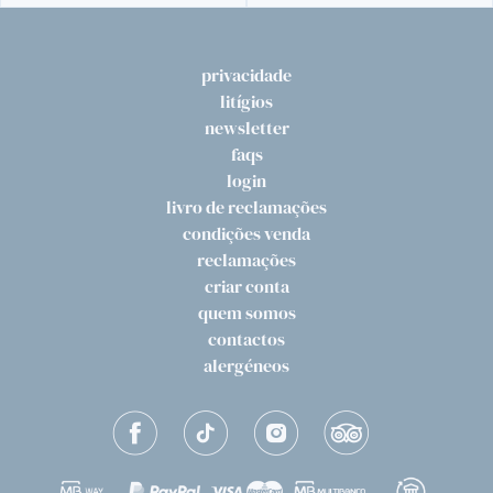
privacidade
litígios
newsletter
faqs
login
livro de reclamações
condições venda
reclamações
criar conta
quem somos
contactos
alergéneos