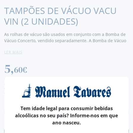
TAMPÕES DE VÁCUO VACU
VIN (2 UNIDADES)
As rolhas de vácuo são usados em conjunto com a Bomba de
Vácuo Concerto, vendido separadamente. A Bomba de Vácuo
extrai o ar de uma garrafa aberta. O vácuo retarda o processo
LER MAIS
de oxidação que torna possível desfrutar o seu vinho por um
tempo superior, após a sua abertura.
5,
60€
TAXA LEGAL EM VIGOR INCLUÍDO.
despesas de envio calculadas na finalização da compra
valor de conversão meramente indicativo, sendo a transação da encomenda, efetuada
em euros (€).
Tem idade legal para consumir bebidas
alcoólicas no seu país? Informe-nos em que
ano nasceu.
ADICIONAR