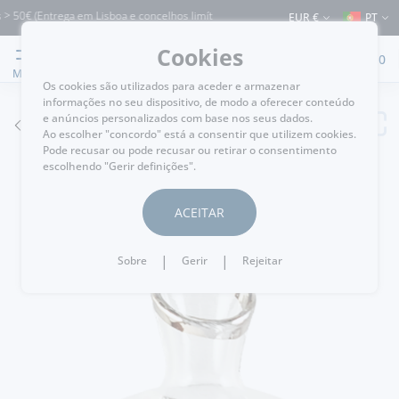
 50€ (Entrega em Lisboa e concelhos limítrofes) ⚠️ Envios para Portugal e para o 
EUR €
PT
Cookies
0
MENU
Os cookies são utilizados para aceder e armazenar
informações no seu dispositivo, de modo a oferecer conteúdo
e anúncios personalizados com base nos seus dados.
VOLTAR
Ao escolher "concordo" está a consentir que utilizem cookies.
Pode recusar ou pode recusar ou retirar o consentimento
escolhendo "Gerir definições".
ACEITAR
|
|
Sobre
Gerir
Rejeitar