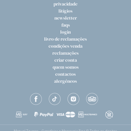
privacidade
litígios
newsletter
faqs
login
livro de reclamações
condições venda
reclamações
criar conta
quem somos
contactos
alergéneos
Manuel Tavares - Garrafeira e Mercearia Fina © Todos os direitos