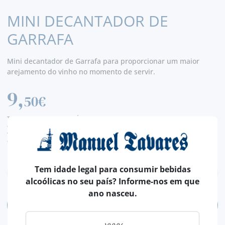
MINI DECANTADOR DE
GARRAFA
Mini decantador de Garrafa para proporcionar um maior
arejamento do vinho no momento de servir.
9,
50€
TAXA LEGAL EM VIGOR INCLUÍDO.
despesas de envio calculadas na finalização da compra
valor de conversão meramente indicativo, sendo a transação da encomenda, efetuada
em euros (€).
Tem idade legal para consumir bebidas
alcoólicas no seu país? Informe-nos em que
ano nasceu.
ADICIONAR