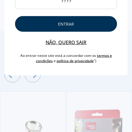
ENTRAR
NÃO, QUERO SAIR
2
/4
Outras Sugestões
Ao entrar neste site está a concordar com os
termos e
condições
e
política de privacidade
")